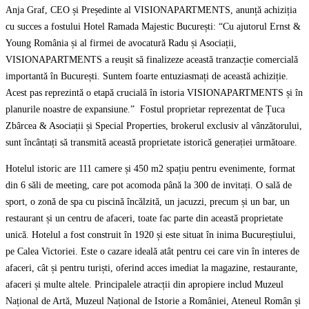
Anja Graf, CEO și Președinte al VISIONAPARTMENTS, anunță achiziția
cu succes a fostului Hotel Ramada Majestic București: “Cu ajutorul Ernst &
Young România și al firmei de avocatură Radu și Asociații,
VISIONAPARTMENTS a reușit să finalizeze această tranzacție comercială
importantă în București. Suntem foarte entuziasmați de această achiziție.
Acest pas reprezintă o etapă crucială în istoria VISIONAPARTMENTS și în
planurile noastre de expansiune.” Fostul proprietar reprezentat de Țuca
Zbârcea & Asociații și Special Properties, brokerul exclusiv al vânzătorului,
sunt încântați să transmită această proprietate istorică generației următoare.
Hotelul istoric are 111 camere și 450 m2 spațiu pentru evenimente, format
din 6 săli de meeting, care pot acomoda până la 300 de invitați. O sală de
sport, o zonă de spa cu piscină încălzită, un jacuzzi, precum și un bar, un
restaurant și un centru de afaceri, toate fac parte din această proprietate
unică. Hotelul a fost construit în 1920 și este situat în inima Bucureștiului,
pe Calea Victoriei. Este o cazare ideală atât pentru cei care vin în interes de
afaceri, cât și pentru turiști, oferind acces imediat la magazine, restaurante,
afaceri și multe altele. Principalele atracții din apropiere includ Muzeul
Național de Artă, Muzeul Național de Istorie a României, Ateneul Român și