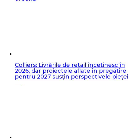
Colliers: Livrările de retail încetinesc în
2026, dar proiectele aflate în pregătire
pentru 2027 susțin perspectivele pieței