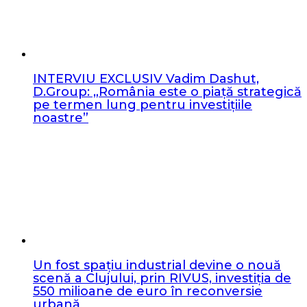
INTERVIU EXCLUSIV Vadim Dashut,
D.Group: „România este o piață strategică
pe termen lung pentru investițiile
noastre”
Un fost spațiu industrial devine o nouă
scenă a Clujului, prin RIVUS, investiția de
550 milioane de euro în reconversie
urbană