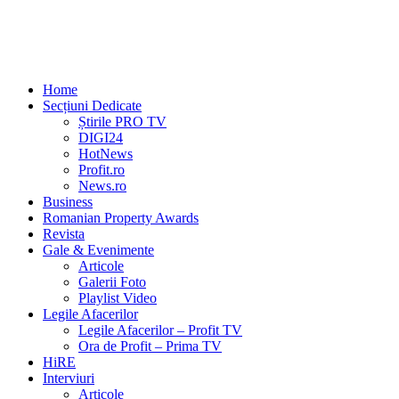
Home
Secțiuni Dedicate
Știrile PRO TV
DIGI24
HotNews
Profit.ro
News.ro
Business
Romanian Property Awards
Revista
Gale & Evenimente
Articole
Galerii Foto
Playlist Video
Legile Afacerilor
Legile Afacerilor – Profit TV
Ora de Profit – Prima TV
HiRE
Interviuri
Articole