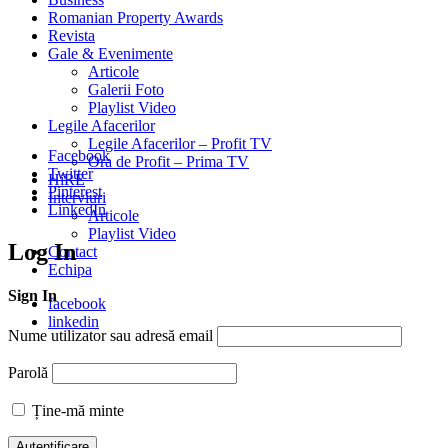
Romanian Property Awards
Revista
Gale & Evenimente
Articole
Galerii Foto
Playlist Video
Legile Afacerilor
Legile Afacerilor – Profit TV
Facebook
Ora de Profit – Prima TV
Twitter
HiRE
Pinterest
Interviuri
LinkedIn
Articole
Playlist Video
Log In
Contact
Echipa
Sign In
facebook
linkedin
Nume utilizator sau adresă email
Parolă
Ține-mă minte