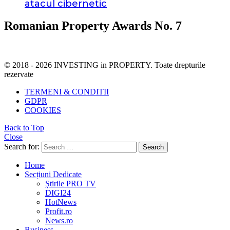
atacul cibernetic
Romanian Property Awards No. 7
© 2018 - 2026 INVESTING in PROPERTY. Toate drepturile
rezervate
TERMENI & CONDITII
GDPR
COOKIES
Back to Top
Close
Search for:
Search
Home
Secțiuni Dedicate
Știrile PRO TV
DIGI24
HotNews
Profit.ro
News.ro
Business