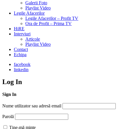
Galerii Foto
Playlist Video
Legile Afacerilor
Legile Afacerilor – Profit TV
Ora de Profit – Prima TV
HiRE
Interviuri
Articole
Playlist Video
Contact
Echipa
facebook
linkedin
Log In
Sign In
Nume utilizator sau adresă email
Parolă
Ține-mă minte