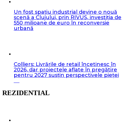
Un fost spațiu industrial devine o nouă
scenă a Clujului, prin RIVUS, investiția de
550 milioane de euro în reconversie
urbană
Colliers: Livrările de retail încetinesc în
2026, dar proiectele aflate în pregătire
pentru 2027 susțin perspectivele pieței
REZIDENTIAL