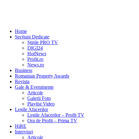
Home
Secțiuni Dedicate
Știrile PRO TV
DIGI24
HotNews
Profit.ro
News.ro
Business
Romanian Property Awards
Revista
Gale & Evenimente
Articole
Galerii Foto
Playlist Video
Legile Afacerilor
Legile Afacerilor – Profit TV
Ora de Profit – Prima TV
HiRE
Interviuri
Articole