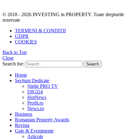
© 2018 - 2026 INVESTING in PROPERTY. Toate drepturile
rezervate
TERMENI & CONDITII
GDPR
COOKIES
Back to Top
Close
Search for:
Search
Home
Secțiuni Dedicate
Știrile PRO TV
DIGI24
HotNews
Profit.ro
News.ro
Business
Romanian Property Awards
Revista
Gale & Evenimente
Articole