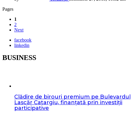
Pages
1
2
Next
facebook
linkedin
BUSINESS
Clădire de birouri premium pe Bulevardul
Lascăr Catargiu, finanțată prin investiții
participative