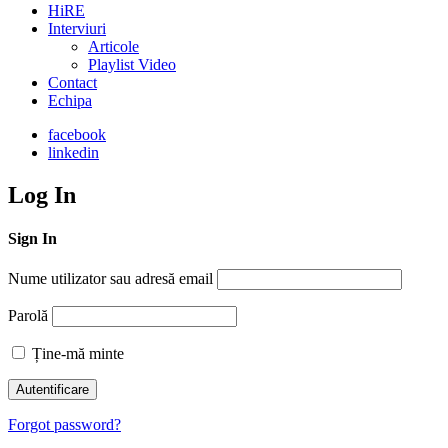
HiRE
Interviuri
Articole
Playlist Video
Contact
Echipa
facebook
linkedin
Log In
Sign In
Nume utilizator sau adresă email
Parolă
Ține-mă minte
Forgot password?