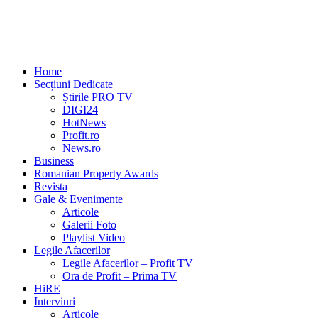
Home
Secțiuni Dedicate
Știrile PRO TV
DIGI24
HotNews
Profit.ro
News.ro
Business
Romanian Property Awards
Revista
Gale & Evenimente
Articole
Galerii Foto
Playlist Video
Legile Afacerilor
Legile Afacerilor – Profit TV
Ora de Profit – Prima TV
HiRE
Interviuri
Articole