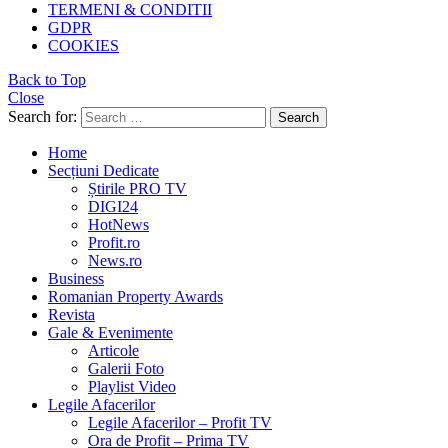
TERMENI & CONDITII
GDPR
COOKIES
Back to Top
Close
Search for:
Search
Home
Secțiuni Dedicate
Știrile PRO TV
DIGI24
HotNews
Profit.ro
News.ro
Business
Romanian Property Awards
Revista
Gale & Evenimente
Articole
Galerii Foto
Playlist Video
Legile Afacerilor
Legile Afacerilor – Profit TV
Ora de Profit – Prima TV