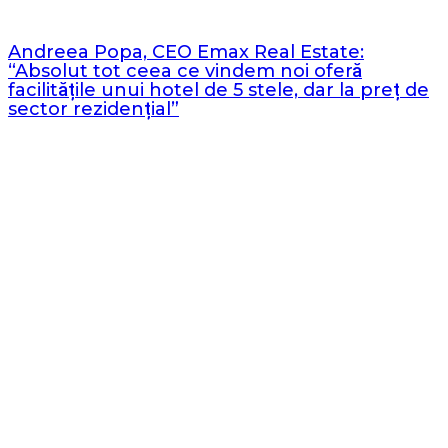
Andreea Popa, CEO Emax Real Estate:
“Absolut tot ceea ce vindem noi oferă
facilitățile unui hotel de 5 stele, dar la preț de
sector rezidențial”