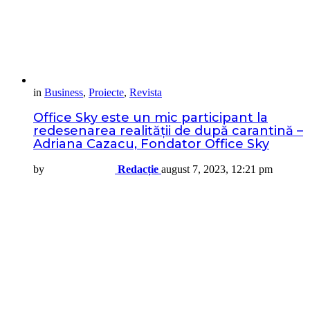
in
Business
,
Proiecte
,
Revista
Office Sky este un mic participant la
redesenarea realității de după carantină –
Adriana Cazacu, Fondator Office Sky
by
Redacție
august 7, 2023, 12:21 pm