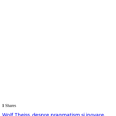
1
Shares
Wolf Theiss, despre pragmatism și inovare,