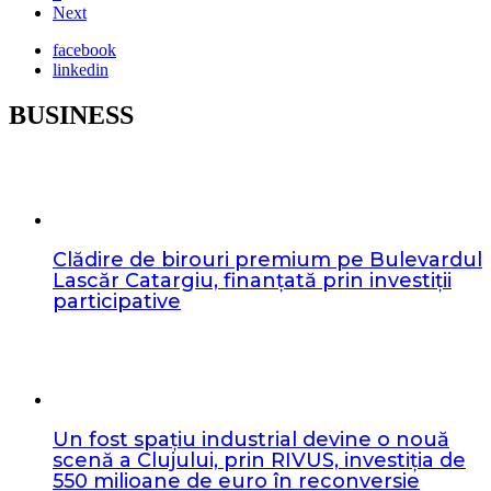
Next
facebook
linkedin
BUSINESS
Clădire de birouri premium pe Bulevardul
Lascăr Catargiu, finanțată prin investiții
participative
Un fost spațiu industrial devine o nouă
scenă a Clujului, prin RIVUS, investiția de
550 milioane de euro în reconversie