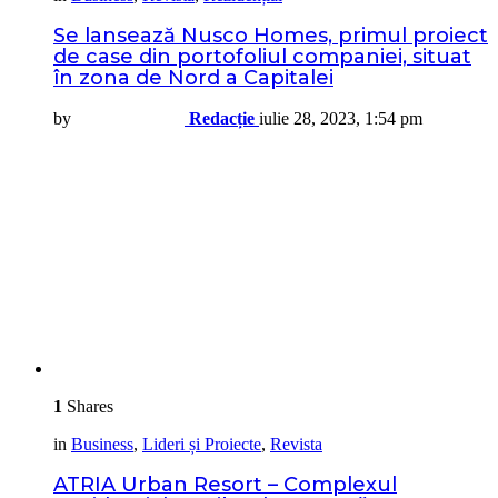
Se lansează Nusco Homes, primul proiect
de case din portofoliul companiei, situat
în zona de Nord a Capitalei
by
Redacție
iulie 28, 2023, 1:54 pm
1
Shares
in
Business
,
Lideri și Proiecte
,
Revista
ATRIA Urban Resort – Complexul