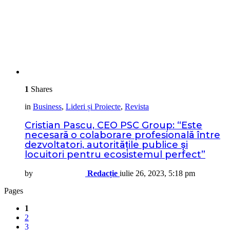
1
Shares
in
Business
,
Lideri și Proiecte
,
Revista
Cristian Pascu, CEO PSC Group: “Este
necesară o colaborare profesională între
dezvoltatori, autoritățile publice și
locuitori pentru ecosistemul perfect”
by
Redacție
iulie 26, 2023, 5:18 pm
Pages
1
2
3