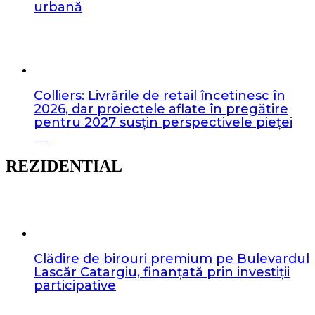
urbană
Colliers: Livrările de retail încetinesc în
2026, dar proiectele aflate în pregătire
pentru 2027 susțin perspectivele pieței
REZIDENTIAL
Clădire de birouri premium pe Bulevardul
Lascăr Catargiu, finanțată prin investiții
participative