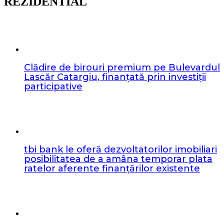
REZIDENTIAL
Clădire de birouri premium pe Bulevardul
Lascăr Catargiu, finanțată prin investiții
participative
tbi bank le oferă dezvoltatorilor imobiliari
posibilitatea de a amâna temporar plata
ratelor aferente finanțărilor existente