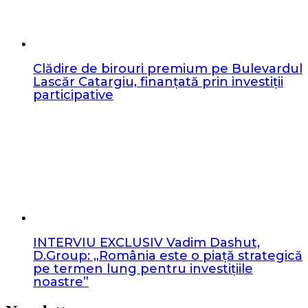
Clădire de birouri premium pe Bulevardul
Lascăr Catargiu, finanțată prin investiții
participative
INTERVIU EXCLUSIV Vadim Dashut,
D.Group: „România este o piață strategică
pe termen lung pentru investițiile
noastre”