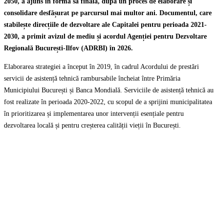
2050, a ajuns în forma sa finală, după un proces de elaborare și
consolidare desfășurat pe parcursul mai multor ani. Documentul, care
stabilește direcțiile de dezvoltare ale Capitalei pentru perioada 2021-
2030, a primit avizul de mediu și acordul Agenției pentru Dezvoltare
Regională București-Ilfov (ADRBI) în 2026.
Elaborarea strategiei a început în 2019, în cadrul Acordului de prestări
servicii de asistență tehnică rambursabile încheiat între Primăria
Municipiului București și Banca Mondială. Serviciile de asistență tehnică au
fost realizate în perioada 2020-2022, cu scopul de a sprijini municipalitatea
în prioritizarea și implementarea unor intervenții esențiale pentru
dezvoltarea locală și pentru creșterea calității vieții în București.