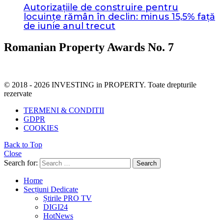
Autorizațiile de construire pentru
locuințe rămân în declin: minus 15,5% față
de iunie anul trecut
Romanian Property Awards No. 7
© 2018 - 2026 INVESTING in PROPERTY. Toate drepturile
rezervate
TERMENI & CONDITII
GDPR
COOKIES
Back to Top
Close
Search for:
Search
Home
Secțiuni Dedicate
Știrile PRO TV
DIGI24
HotNews