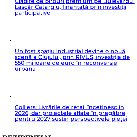
Clădire de birouri premium pe Bulevardul
Lascăr Catargiu, finanțată prin investiții
participative
Un fost spațiu industrial devine o nouă
scenă a Clujului, prin RIVUS, investiția de
550 milioane de euro în reconversie
urbană
Colliers: Livrările de retail încetinesc în
2026, dar proiectele aflate în pregătire
pentru 2027 susțin perspectivele pieței