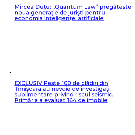
Mircea Duțu: „Quantum Law” pregătește
noua generație de juriști pentru
economia inteligenței artificiale
EXCLUSIV Peste 100 de clădiri din
Timișoara au nevoie de investigații
suplimentare privind riscul seismic.
Primăria a evaluat 164 de imobile