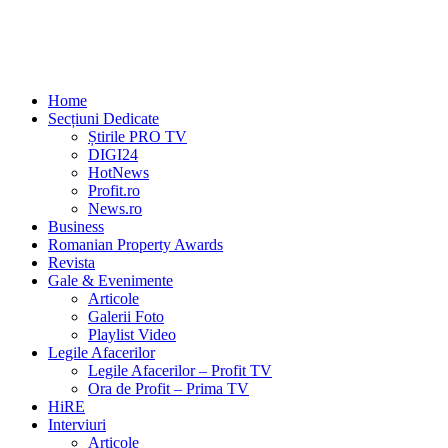
Home
Secțiuni Dedicate
Știrile PRO TV
DIGI24
HotNews
Profit.ro
News.ro
Business
Romanian Property Awards
Revista
Gale & Evenimente
Articole
Galerii Foto
Playlist Video
Legile Afacerilor
Legile Afacerilor – Profit TV
Ora de Profit – Prima TV
HiRE
Interviuri
Articole