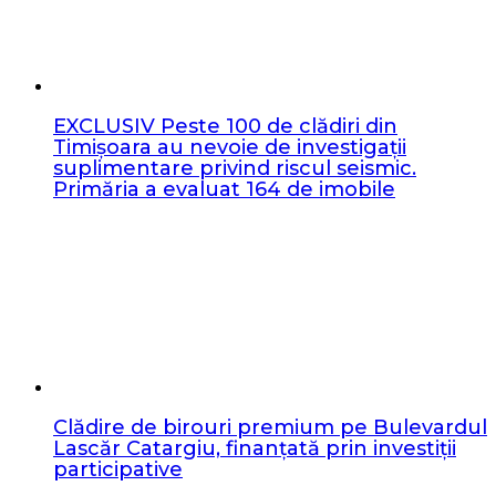
EXCLUSIV Peste 100 de clădiri din
Timișoara au nevoie de investigații
suplimentare privind riscul seismic.
Primăria a evaluat 164 de imobile
Clădire de birouri premium pe Bulevardul
Lascăr Catargiu, finanțată prin investiții
participative