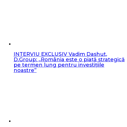
INTERVIU EXCLUSIV Vadim Dashut,
D.Group: „România este o piață strategică
pe termen lung pentru investițiile
noastre”