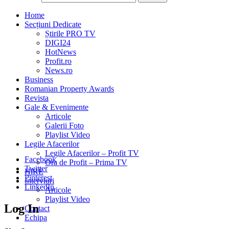
Home
Secțiuni Dedicate
Știrile PRO TV
DIGI24
HotNews
Profit.ro
News.ro
Business
Romanian Property Awards
Revista
Gale & Evenimente
Articole
Galerii Foto
Playlist Video
Legile Afacerilor
Legile Afacerilor – Profit TV
Facebook
Ora de Profit – Prima TV
Twitter
HiRE
Pinterest
Interviuri
LinkedIn
Articole
Playlist Video
Log In
Contact
Echipa