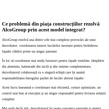
Ce problemă din piața construcțiilor rezolvă
AlcoGroup prin acest model integrat?
AlcoGroup rezolvă una dintre cele mai complexe provocări ale unui
dezvoltator: coordonarea tuturor lucrărilor necesare pentru închiderea
fațadei clădirii printr-un singur partener.
În loc să coordoneze mai mulți furnizori pentru fațade ventilate, tâmplărie
din aluminiu, balustrade din sticlă și alte sisteme complementare,
dezvoltatorul colaborează cu o singură echipă care își asumă
responsabilitatea întregului pachet de lucrări aferent fațadei.
Acest lucru înseamnă o coordonare mai eficientă, costuri optimizate, un
control mai bun al execuției și un singur responsabil pentru livrarea soluției
complete.
Mai mult decât atât, dezvoltatorul își poate concentra resursele și atenția