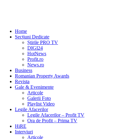
Home
Secțiuni Dedicate
Știrile PRO TV
DIGI24
HotNews
Profit.ro
News.ro
Business
Romanian Property Awards
Revista
Gale & Evenimente
Articole
Galerii Foto
Playlist Video
Legile Afacerilor
Legile Afacerilor – Profit TV
Ora de Profit – Prima TV
HiRE
Interviuri
Articole