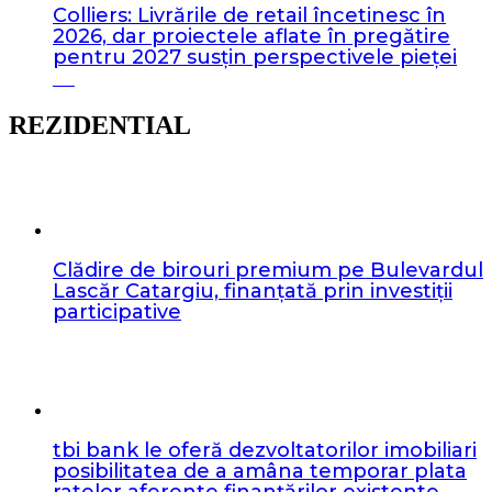
Colliers: Livrările de retail încetinesc în
2026, dar proiectele aflate în pregătire
pentru 2027 susțin perspectivele pieței
REZIDENTIAL
Clădire de birouri premium pe Bulevardul
Lascăr Catargiu, finanțată prin investiții
participative
tbi bank le oferă dezvoltatorilor imobiliari
posibilitatea de a amâna temporar plata
ratelor aferente finanțărilor existente