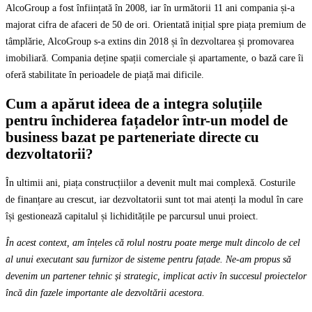
AlcoGroup a fost înființată în 2008, iar în următorii 11 ani compania și-a
majorat cifra de afaceri de 50 de ori. Orientată inițial spre piața premium de
tâmplărie, AlcoGroup s-a extins din 2018 și în dezvoltarea și promovarea
imobiliară. Compania deține spații comerciale și apartamente, o bază care îi
oferă stabilitate în perioadele de piață mai dificile.
Cum a apărut ideea de a integra soluțiile
pentru închiderea fațadelor într-un model de
business bazat pe parteneriate directe cu
dezvoltatorii?
În ultimii ani, piața construcțiilor a devenit mult mai complexă. Costurile
de finanțare au crescut, iar dezvoltatorii sunt tot mai atenți la modul în care
își gestionează capitalul și lichiditățile pe parcursul unui proiect.
În acest context, am înțeles că rolul nostru poate merge mult dincolo de cel
al unui executant sau furnizor de sisteme pentru fațade. Ne-am propus să
devenim un partener tehnic și strategic, implicat activ în succesul proiectelor
încă din fazele importante ale dezvoltării acestora.