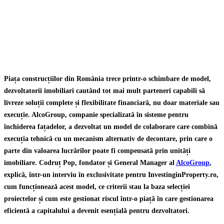
Piața construcțiilor din România trece printr-o schimbare de model,
dezvoltatorii imobiliari cautând tot mai mult parteneri capabili să
livreze soluții complete și flexibilitate financiară, nu doar materiale sau
execuție. AlcoGroup, companie specializată în sisteme pentru
închiderea fațadelor, a dezvoltat un model de colaborare care combină
execuția tehnică cu un mecanism alternativ de decontare, prin care o
parte din valoarea lucrărilor poate fi compensată prin unități
imobiliare. Codruț Pop, fondator și General Manager al
AlcoGroup
,
explică, într-un interviu în exclusivitate pentru InvestinginProperty.ro,
cum funcționează acest model, ce criterii stau la baza selecției
proiectelor și cum este gestionat riscul într-o piață în care gestionarea
eficientă a capitalului a devenit esențială pentru dezvoltatori.