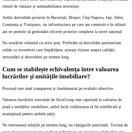
ritmul de vânzare și sustenabilitatea investiției.
Astăzi dezvoltăm proiecte în București, Brașov, Cluj-Napoca, Iași, Sibiu,
Constanța și Timișoara, iar infrastructura pe care am construit-o în ultimii
ani ne permite să gestionăm eficient proiecte complexe la nivel național.
Nu urmărim volumul cu orice preț. Preferăm să dezvoltăm parteneriate
solide cu investitori care împărtășesc aceeași viziune asupra calității,
seriozității și dezvoltării pe termen lung.
Cum se stabilește echivalența între valoarea
lucrărilor și unitățile imobiliare?
Procesul este unul transparent și fundamentat pe evaluări obiective.
Valoarea lucrărilor executate de AlcoGroup este raportată la valoarea de
piață a unităților imobiliare, astfel încât colaborarea să fie echilibrată și
avantajoasă pentru ambele părți.
Ne interesează relațiile pe termen lung, nu câștigurile punctuale. Tocmai de