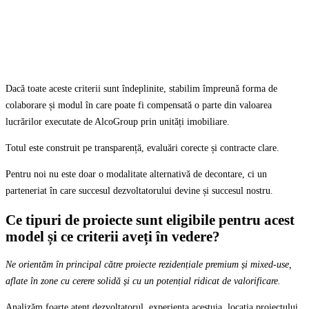
Dacă toate aceste criterii sunt îndeplinite, stabilim împreună forma de
colaborare și modul în care poate fi compensată o parte din valoarea
lucrărilor executate de AlcoGroup prin unități imobiliare.
Totul este construit pe transparență, evaluări corecte și contracte clare.
Pentru noi nu este doar o modalitate alternativă de decontare, ci un
parteneriat în care succesul dezvoltatorului devine și succesul nostru.
Ce tipuri de proiecte sunt eligibile pentru acest
model și ce criterii aveți în vedere?
Ne orientăm în principal către proiecte rezidențiale premium și mixed-use,
aflate în zone cu cerere solidă și cu un potențial ridicat de valorificare.
Analizăm foarte atent dezvoltatorul, experiența acestuia, locația proiectului,