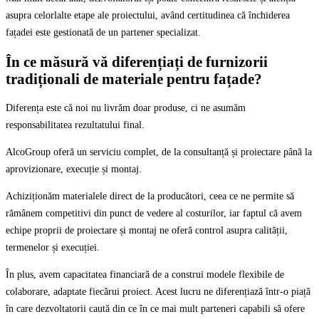
asupra celorlalte etape ale proiectului, având certitudinea că închiderea
fațadei este gestionată de un partener specializat.
În ce măsură vă diferențiați de furnizorii
tradiționali de materiale pentru fațade?
Diferența este că noi nu livrăm doar produse, ci ne asumăm
responsabilitatea rezultatului final.
AlcoGroup oferă un serviciu complet, de la consultanță și proiectare până la
aprovizionare, execuție și montaj.
Achiziționăm materialele direct de la producători, ceea ce ne permite să
rămânem competitivi din punct de vedere al costurilor, iar faptul că avem
echipe proprii de proiectare și montaj ne oferă control asupra calității,
termenelor și execuției.
În plus, avem capacitatea financiară de a construi modele flexibile de
colaborare, adaptate fiecărui proiect. Acest lucru ne diferențiază într-o piață
în care dezvoltatorii caută din ce în ce mai mult parteneri capabili să ofere