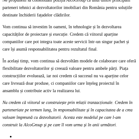
Ne propunem să consolidăm poziția AlcoGroup ca unul dintre principalii
parteneri tehnici ai dezvoltatorilor imobiliari din România pentru soluțiile
destinate închiderii fațadelor clădirilor.
Vom continua să investim în oameni, în tehnologie și în dezvoltarea
capacităților de proiectare și execuție. Credem că viitorul aparține
companiilor care pot integra toate aceste servicii într-un singur pachet și
care își asumă responsabilitatea pentru rezultatul final.
În același timp, vom continua să dezvoltăm modele de colaborare care oferă
flexibilitate dezvoltatorilor și creează valoare pentru ambele părți. Piața
construcțiilor evoluează, iar noi credem că succesul nu va aparține celor
care livrează doar produse, ci companiilor care înțeleg proiectul în
ansamblu și contribuie activ la realizarea lui.
Nu credem că viitorul se construiește prin relații tranzacționale. Credem în
parteneriate pe termen lung, în responsabilitate și în capacitatea de a crea
valoare împreună cu dezvoltatorii. Acesta este modelul pe care l-am
construit la AlcoGroup și pe care îl vom urma și în anii următori.