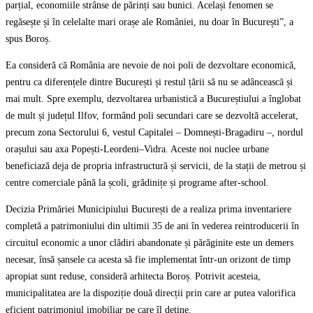
parțial, economiile strânse de părinți sau bunici. Același fenomen se
regăsește și în celelalte mari orașe ale României, nu doar în București”, a
spus Boroș.
Ea consideră că România are nevoie de noi poli de dezvoltare economică,
pentru ca diferențele dintre București și restul țării să nu se adâncească și
mai mult. Spre exemplu, dezvoltarea urbanistică a Bucureștiului a înglobat
de mult și județul Ilfov, formând poli secundari care se dezvoltă accelerat,
precum zona Sectorului 6, vestul Capitalei – Domnești-Bragadiru –, nordul
orașului sau axa Popești-Leordeni–Vidra. Aceste noi nuclee urbane
beneficiază deja de propria infrastructură și servicii, de la stații de metrou și
centre comerciale până la școli, grădinițe și programe after-school.
Decizia Primăriei Municipiului București de a realiza prima inventariere
completă a patrimoniului din ultimii 35 de ani în vederea reintroducerii în
circuitul economic a unor clădiri abandonate și părăginite este un demers
necesar, însă șansele ca acesta să fie implementat într-un orizont de timp
apropiat sunt reduse, consideră arhitecta Boroș. Potrivit acesteia,
municipalitatea are la dispoziție două direcții prin care ar putea valorifica
eficient patrimoniul imobiliar pe care îl deține.