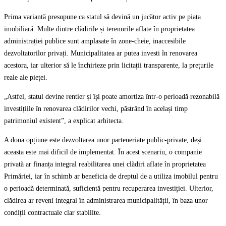
Prima variantă presupune ca statul să devină un jucător activ pe piața
imobiliară. Multe dintre clădirile și terenurile aflate în proprietatea
administrației publice sunt amplasate în zone-cheie, inaccesibile
dezvoltatorilor privați. Municipalitatea ar putea investi în renovarea
acestora, iar ulterior să le închirieze prin licitații transparente, la prețurile
reale ale pieței.
„Astfel, statul devine rentier și își poate amortiza într-o perioadă rezonabilă
investițiile în renovarea clădirilor vechi, păstrând în același timp
patrimoniul existent”, a explicat arhitecta.
A doua opțiune este dezvoltarea unor parteneriate public-private, deși
aceasta este mai dificil de implementat. În acest scenariu, o companie
privată ar finanța integral reabilitarea unei clădiri aflate în proprietatea
Primăriei, iar în schimb ar beneficia de dreptul de a utiliza imobilul pentru
o perioadă determinată, suficientă pentru recuperarea investiției. Ulterior,
clădirea ar reveni integral în administrarea municipalității, în baza unor
condiții contractuale clar stabilite.