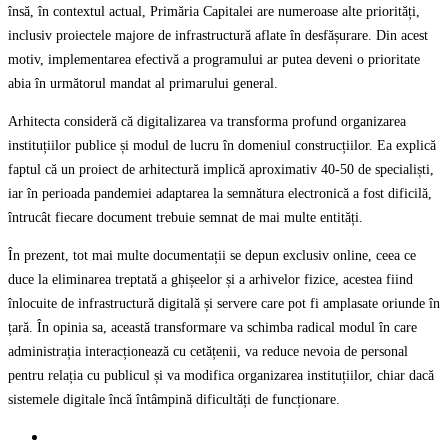
însă, în contextul actual, Primăria Capitalei are numeroase alte priorități,
inclusiv proiectele majore de infrastructură aflate în desfășurare. Din acest
motiv, implementarea efectivă a programului ar putea deveni o prioritate
abia în următorul mandat al primarului general.
Arhitecta consideră că digitalizarea va transforma profund organizarea
instituțiilor publice și modul de lucru în domeniul construcțiilor. Ea explică
faptul că un proiect de arhitectură implică aproximativ 40-50 de specialiști,
iar în perioada pandemiei adaptarea la semnătura electronică a fost dificilă,
întrucât fiecare document trebuie semnat de mai multe entități.
În prezent, tot mai multe documentații se depun exclusiv online, ceea ce
duce la eliminarea treptată a ghișeelor și a arhivelor fizice, acestea fiind
înlocuite de infrastructură digitală și servere care pot fi amplasate oriunde în
țară. În opinia sa, această transformare va schimba radical modul în care
administrația interacționează cu cetățenii, va reduce nevoia de personal
pentru relația cu publicul și va modifica organizarea instituțiilor, chiar dacă
sistemele digitale încă întâmpină dificultăți de funcționare.