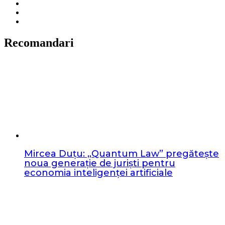
Recomandari
Mircea Duțu: „Quantum Law” pregătește
noua generație de juriști pentru
economia inteligenței artificiale