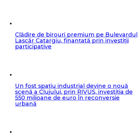
Clădire de birouri premium pe Bulevardul
Lascăr Catargiu, finanțată prin investiții
participative
Un fost spațiu industrial devine o nouă
scenă a Clujului, prin RIVUS, investiția de
550 milioane de euro în reconversie
urbană