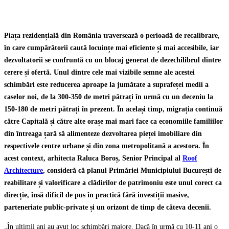
Piața rezidențială din România traversează o perioadă de recalibrare,
în care cumpărătorii caută locuințe mai eficiente și mai accesibile, iar
dezvoltatorii se confruntă cu un blocaj generat de dezechilibrul dintre
cerere și ofertă. Unul dintre cele mai vizibile semne ale acestei
schimbări este reducerea aproape la jumătate a suprafeței medii a
caselor noi, de la 300-350 de metri pătrați în urmă cu un deceniu la
150-180 de metri pătrați în prezent. În același timp, migrația continuă
către Capitală și către alte orașe mai mari face ca economiile familiilor
din întreaga țară să alimenteze dezvoltarea pieței imobiliare din
respectivele centre urbane și din zona metropolitană a acestora. În
acest context, arhitecta Raluca Boroș, Senior Principal al
Roof
Architecture
, consideră că planul Primăriei Municipiului București de
reabilitare și valorificare a clădirilor de patrimoniu este unul corect ca
direcție, însă dificil de pus în practică fără investiții masive,
parteneriate public-private și un orizont de timp de câteva decenii.
„În ultimii ani au avut loc schimbări majore. Dacă în urmă cu 10-11 ani o