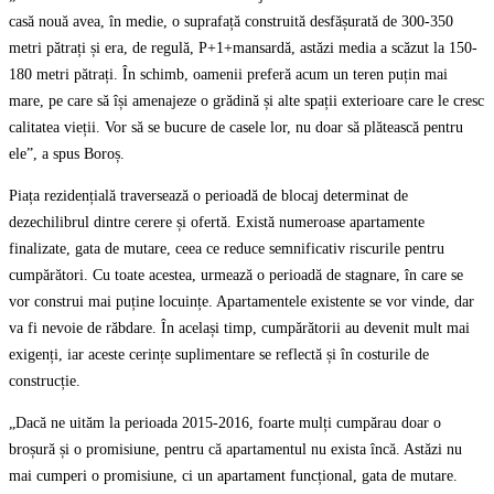
casă nouă avea, în medie, o suprafață construită desfășurată de 300-350
metri pătrați și era, de regulă, P+1+mansardă, astăzi media a scăzut la 150-
180 metri pătrați. În schimb, oamenii preferă acum un teren puțin mai
mare, pe care să își amenajeze o grădină și alte spații exterioare care le cresc
calitatea vieții. Vor să se bucure de casele lor, nu doar să plătească pentru
ele”, a spus Boroș.
Piața rezidențială traversează o perioadă de blocaj determinat de
dezechilibrul dintre cerere și ofertă. Există numeroase apartamente
finalizate, gata de mutare, ceea ce reduce semnificativ riscurile pentru
cumpărători. Cu toate acestea, urmează o perioadă de stagnare, în care se
vor construi mai puține locuințe. Apartamentele existente se vor vinde, dar
va fi nevoie de răbdare. În același timp, cumpărătorii au devenit mult mai
exigenți, iar aceste cerințe suplimentare se reflectă și în costurile de
construcție.
„Dacă ne uităm la perioada 2015-2016, foarte mulți cumpărau doar o
broșură și o promisiune, pentru că apartamentul nu exista încă. Astăzi nu
mai cumperi o promisiune, ci un apartament funcțional, gata de mutare.