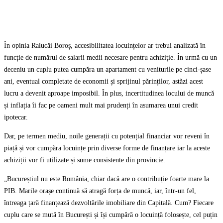
În opinia Ralucăi Boroș, accesibilitatea locuințelor ar trebui analizată în
funcție de numărul de salarii medii necesare pentru achiziție. În urmă cu un
deceniu un cuplu putea cumpăra un apartament cu veniturile pe cinci-șase
ani, eventual completate de economii și sprijinul părinților, astăzi acest
lucru a devenit aproape imposibil. În plus, incertitudinea locului de muncă
și inflația îi fac pe oameni mult mai prudenți în asumarea unui credit
ipotecar.
Dar, pe termen mediu, noile generații cu potențial financiar vor reveni în
piață și vor cumpăra locuințe prin diverse forme de finanțare iar la aceste
achiziții vor fi utilizate și sume consistente din provincie.
„Bucureștiul nu este România, chiar dacă are o contribuție foarte mare la
PIB. Marile orașe continuă să atragă forța de muncă, iar, într-un fel,
întreaga țară finanțează dezvoltările imobiliare din Capitală. Cum? Fiecare
cuplu care se mută în București și își cumpără o locuință folosește, cel puțin