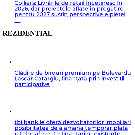
Colliers: Livrările de retail încetinesc în
2026, dar proiectele aflate în pregătire
pentru 2027 susțin perspectivele pieței
REZIDENTIAL
Clădire de birouri premium pe Bulevardul
Lascăr Catargiu, finanțată prin investiții
participative
tbi bank le oferă dezvoltatorilor imobiliari
posibilitatea de a amâna temporar plata
ratelor aferente finanțărilor existente