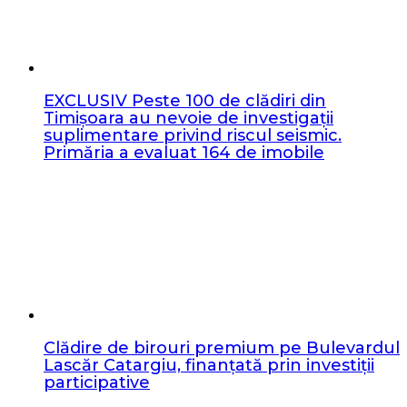
EXCLUSIV Peste 100 de clădiri din
Timișoara au nevoie de investigații
suplimentare privind riscul seismic.
Primăria a evaluat 164 de imobile
Clădire de birouri premium pe Bulevardul
Lascăr Catargiu, finanțată prin investiții
participative