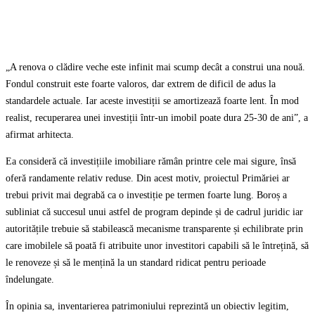
„A renova o clădire veche este infinit mai scump decât a construi una nouă.
Fondul construit este foarte valoros, dar extrem de dificil de adus la
standardele actuale. Iar aceste investiții se amortizează foarte lent. În mod
realist, recuperarea unei investiții într-un imobil poate dura 25-30 de ani”, a
afirmat arhitecta.
Ea consideră că investițiile imobiliare rămân printre cele mai sigure, însă
oferă randamente relativ reduse. Din acest motiv, proiectul Primăriei ar
trebui privit mai degrabă ca o investiție pe termen foarte lung. Boroș a
subliniat că succesul unui astfel de program depinde și de cadrul juridic iar
autoritățile trebuie să stabilească mecanisme transparente și echilibrate prin
care imobilele să poată fi atribuite unor investitori capabili să le întrețină, să
le renoveze și să le mențină la un standard ridicat pentru perioade
îndelungate.
În opinia sa, inventarierea patrimoniului reprezintă un obiectiv legitim,