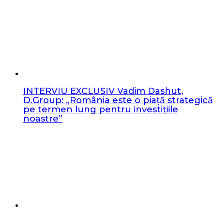
INTERVIU EXCLUSIV Vadim Dashut,
D.Group: „România este o piață strategică
pe termen lung pentru investițiile
noastre”