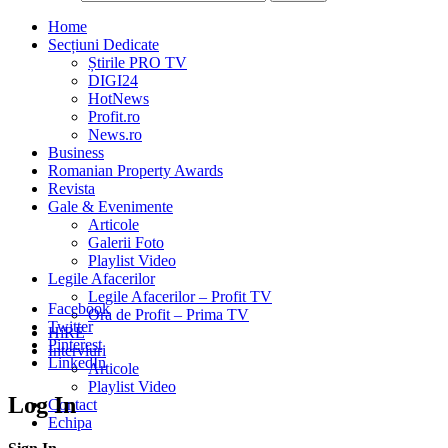
Home
Secțiuni Dedicate
Știrile PRO TV
DIGI24
HotNews
Profit.ro
News.ro
Business
Romanian Property Awards
Revista
Gale & Evenimente
Articole
Galerii Foto
Playlist Video
Legile Afacerilor
Legile Afacerilor – Profit TV
Facebook
Ora de Profit – Prima TV
Twitter
HiRE
Pinterest
Interviuri
LinkedIn
Articole
Playlist Video
Log In
Contact
Echipa