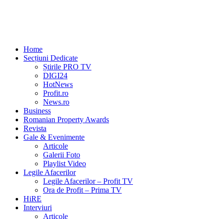
Home
Secțiuni Dedicate
Știrile PRO TV
DIGI24
HotNews
Profit.ro
News.ro
Business
Romanian Property Awards
Revista
Gale & Evenimente
Articole
Galerii Foto
Playlist Video
Legile Afacerilor
Legile Afacerilor – Profit TV
Ora de Profit – Prima TV
HiRE
Interviuri
Articole