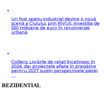
Un fost spațiu industrial devine o nouă
scenă a Clujului, prin RIVUS, investiția de
550 milioane de euro în reconversie
urbană
Colliers: Livrările de retail încetinesc în
2026, dar proiectele aflate în pregătire
pentru 2027 susțin perspectivele pieței
REZIDENTIAL