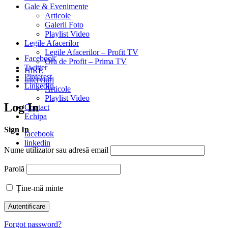
Gale & Evenimente
Articole
Galerii Foto
Playlist Video
Legile Afacerilor
Legile Afacerilor – Profit TV
Facebook
Ora de Profit – Prima TV
Twitter
HiRE
Pinterest
Interviuri
LinkedIn
Articole
Playlist Video
Log In
Contact
Echipa
Sign In
facebook
linkedin
Nume utilizator sau adresă email
Parolă
Ține-mă minte
Forgot password?