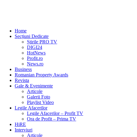
Home
Secțiuni Dedicate
Știrile PRO TV
DIGI24
HotNews
Profit.ro
News.ro
Business
Romanian Property Awards
Revista
Gale & Evenimente
Articole
Galerii Foto
Playlist Video
Legile Afacerilor
Legile Afacerilor – Profit TV
Ora de Profit – Prima TV
HiRE
Interviuri
Articole