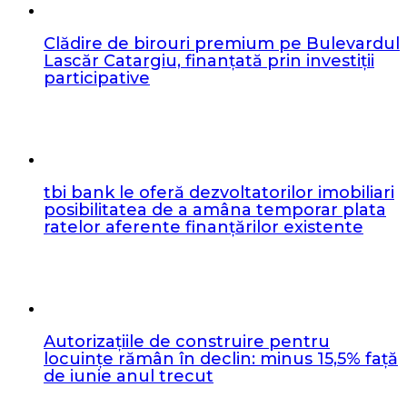
Clădire de birouri premium pe Bulevardul
Lascăr Catargiu, finanțată prin investiții
participative
tbi bank le oferă dezvoltatorilor imobiliari
posibilitatea de a amâna temporar plata
ratelor aferente finanțărilor existente
Autorizațiile de construire pentru
locuințe rămân în declin: minus 15,5% față
de iunie anul trecut