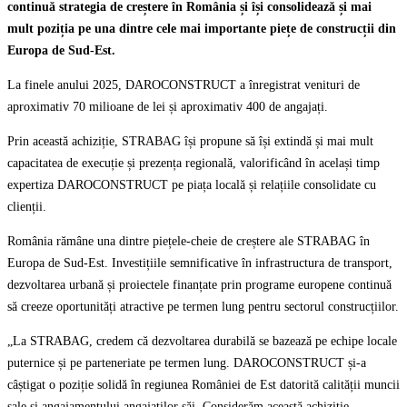
continuă strategia de creștere în România și își consolidează și mai
mult poziția pe una dintre cele mai importante piețe de construcții din
Europa de Sud-Est.
La finele anului 2025, DAROCONSTRUCT a înregistrat venituri de
aproximativ 70 milioane de lei și aproximativ 400 de angajați.
Prin această achiziție, STRABAG își propune să își extindă și mai mult
capacitatea de execuție și prezența regională, valorificând în același timp
expertiza DAROCONSTRUCT pe piața locală și relațiile consolidate cu
clienții.
România rămâne una dintre piețele-cheie de creștere ale STRABAG în
Europa de Sud-Est. Investițiile semnificative în infrastructura de transport,
dezvoltarea urbană și proiectele finanțate prin programe europene continuă
să creeze oportunități atractive pe termen lung pentru sectorul construcțiilor.
„La STRABAG, credem că dezvoltarea durabilă se bazează pe echipe locale
puternice și pe parteneriate pe termen lung. DAROCONSTRUCT și-a
câștigat o poziție solidă în regiunea României de Est datorită calității muncii
sale și angajamentului angajaților săi. Considerăm această achiziție