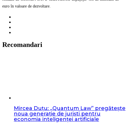
euro în valoare de dezvoltare.
Recomandari
Mircea Duțu: „Quantum Law” pregătește
noua generație de juriști pentru
economia inteligenței artificiale