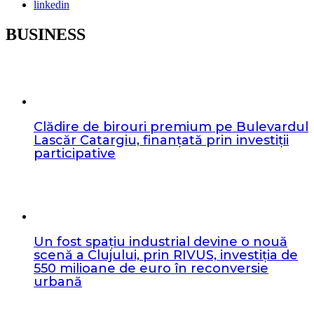
linkedin
BUSINESS
Clădire de birouri premium pe Bulevardul
Lascăr Catargiu, finanțată prin investiții
participative
Un fost spațiu industrial devine o nouă
scenă a Clujului, prin RIVUS, investiția de
550 milioane de euro în reconversie
urbană