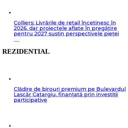
Colliers: Livrările de retail încetinesc în
2026, dar proiectele aflate în pregătire
pentru 2027 susțin perspectivele pieței
REZIDENTIAL
Clădire de birouri premium pe Bulevardul
Lascăr Catargiu, finanțată prin investiții
participative