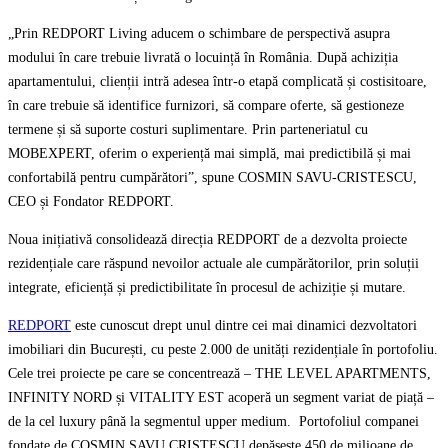
„Prin REDPORT Living aducem o schimbare de perspectivă asupra
modului în care trebuie livrată o locuință în România. După achiziția
apartamentului, clienții intră adesea într-o etapă complicată și costisitoare,
în care trebuie să identifice furnizori, să compare oferte, să gestioneze
termene și să suporte costuri suplimentare. Prin parteneriatul cu
MOBEXPERT, oferim o experiență mai simplă, mai predictibilă și mai
confortabilă pentru cumpărători”, spune COSMIN SAVU-CRISTESCU,
CEO și Fondator REDPORT.
Noua inițiativă consolidează direcția REDPORT de a dezvolta proiecte
rezidențiale care răspund nevoilor actuale ale cumpărătorilor, prin soluții
integrate, eficiență și predictibilitate în procesul de achiziție și mutare.
REDPORT
este cunoscut drept unul dintre cei mai dinamici dezvoltatori
imobiliari din București, cu peste 2.000 de unități rezidențiale în portofoliu.
Cele trei proiecte pe care se concentrează – THE LEVEL APARTMENTS,
INFINITY NORD și VITALITY EST acoperă un segment variat de piață –
de la cel luxury până la segmentul upper medium. Portofoliul companei
fondate de COSMIN SAVU CRISTESCU depășește 450 de milioane de