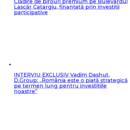
Clădire de birouri premium pe Bulevardul
Lascăr Catargiu, finanțată prin investiții
participative
INTERVIU EXCLUSIV Vadim Dashut,
D.Group: „România este o piață strategică
pe termen lung pentru investițiile
noastre”