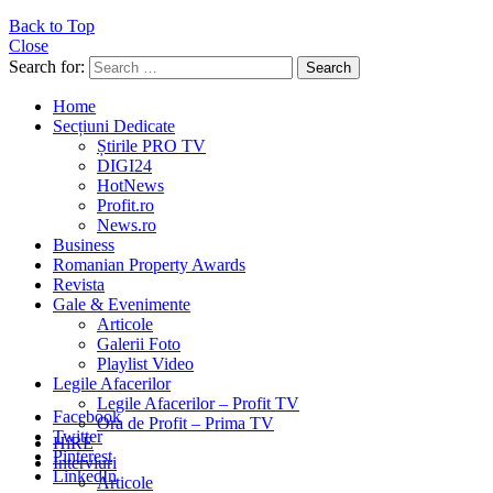
Back to Top
Close
Search for:
Search
Home
Secțiuni Dedicate
Știrile PRO TV
DIGI24
HotNews
Profit.ro
News.ro
Business
Romanian Property Awards
Revista
Gale & Evenimente
Articole
Galerii Foto
Playlist Video
Legile Afacerilor
Legile Afacerilor – Profit TV
Facebook
Ora de Profit – Prima TV
Twitter
HiRE
Pinterest
Interviuri
LinkedIn
Articole