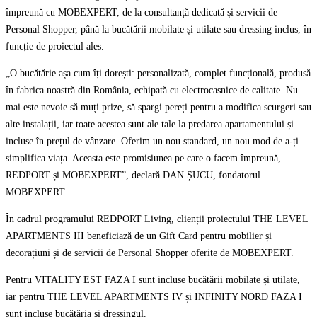
împreună cu MOBEXPERT, de la consultanță dedicată și servicii de
Personal Shopper, până la bucătării mobilate și utilate sau dressing inclus, în
funcție de proiectul ales.
„O bucătărie așa cum îți dorești: personalizată, complet funcțională, produsă
în fabrica noastră din România, echipată cu electrocasnice de calitate. Nu
mai este nevoie să muți prize, să spargi pereți pentru a modifica scurgeri sau
alte instalații, iar toate acestea sunt ale tale la predarea apartamentului și
incluse în prețul de vânzare. Oferim un nou standard, un nou mod de a-ți
simplifica viața. Aceasta este promisiunea pe care o facem împreună,
REDPORT și MOBEXPERT”, declară DAN ȘUCU, fondatorul
MOBEXPERT.
În cadrul programului REDPORT Living, clienții proiectului THE LEVEL
APARTMENTS III beneficiază de un Gift Card pentru mobilier și
decorațiuni și de servicii de Personal Shopper oferite de MOBEXPERT.
Pentru VITALITY EST FAZA I sunt incluse bucătării mobilate și utilate,
iar pentru THE LEVEL APARTMENTS IV și INFINITY NORD FAZA I
sunt incluse bucătăria și dressingul.