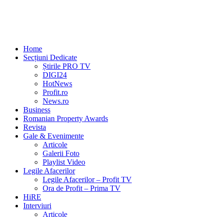
Home
Secțiuni Dedicate
Știrile PRO TV
DIGI24
HotNews
Profit.ro
News.ro
Business
Romanian Property Awards
Revista
Gale & Evenimente
Articole
Galerii Foto
Playlist Video
Legile Afacerilor
Legile Afacerilor – Profit TV
Ora de Profit – Prima TV
HiRE
Interviuri
Articole