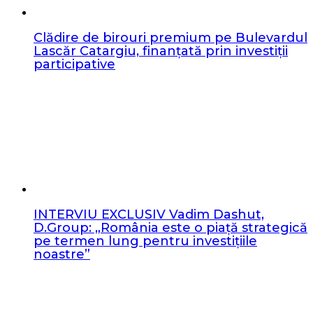
Clădire de birouri premium pe Bulevardul
Lascăr Catargiu, finanțată prin investiții
participative
INTERVIU EXCLUSIV Vadim Dashut,
D.Group: „România este o piață strategică
pe termen lung pentru investițiile
noastre”