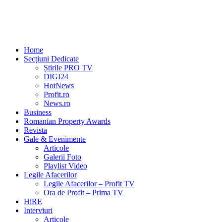
Home
Secțiuni Dedicate
Știrile PRO TV
DIGI24
HotNews
Profit.ro
News.ro
Business
Romanian Property Awards
Revista
Gale & Evenimente
Articole
Galerii Foto
Playlist Video
Legile Afacerilor
Legile Afacerilor – Profit TV
Ora de Profit – Prima TV
HiRE
Interviuri
Articole