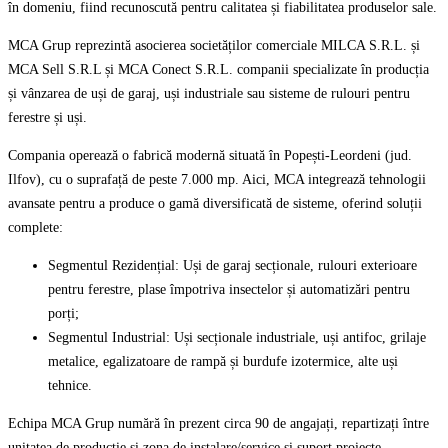
în domeniu, fiind recunoscută pentru calitatea și fiabilitatea produselor sale.
MCA Grup reprezintă asocierea societăților comerciale MILCA S.R.L. și
MCA Sell S.R.L și MCA Conect S.R.L. companii specializate în producția
și vânzarea de uși de garaj, uși industriale sau sisteme de rulouri pentru
ferestre și uși.
Compania operează o fabrică modernă situată în Popești-Leordeni (jud.
Ilfov), cu o suprafață de peste 7.000 mp. Aici, MCA integrează tehnologii
avansate pentru a produce o gamă diversificată de sisteme, oferind soluții
complete:
Segmentul Rezidențial: Uși de garaj secționale, rulouri exterioare
pentru ferestre, plase împotriva insectelor și automatizări pentru
porți;
Segmentul Industrial: Uși secționale industriale, uși antifoc, grilaje
metalice, egalizatoare de rampă și burdufe izotermice, alte uși
tehnice.
Echipa MCA Grup numără în prezent circa 90 de angajați, repartizați între
unitatea de producție și zona de instalare/service și suport proiecte