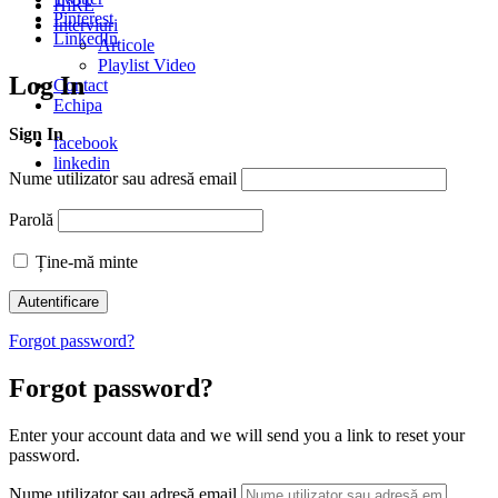
HiRE
Pinterest
Interviuri
LinkedIn
Articole
Playlist Video
Log In
Contact
Echipa
Sign In
facebook
linkedin
Nume utilizator sau adresă email
Parolă
Ține-mă minte
Forgot password?
Forgot password?
Enter your account data and we will send you a link to reset your
password.
Nume utilizator sau adresă email