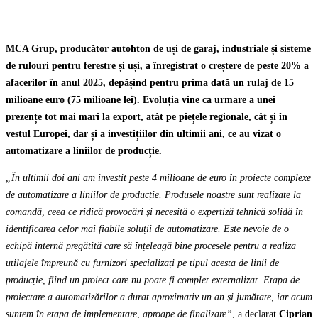
MCA Grup, producător autohton de uși de garaj, industriale și sisteme
de rulouri pentru ferestre și uși, a înregistrat o creștere de peste 20% a
afacerilor în anul 2025, depășind pentru prima dată un rulaj de 15
milioane euro (75 milioane lei). Evoluția vine ca urmare a unei
prezențe tot mai mari la export, atât pe piețele regionale, cât și în
vestul Europei, dar și a investițiilor din ultimii ani, ce au vizat o
automatizare a liniilor de producție.
„În ultimii doi ani am investit peste 4 milioane de euro în proiecte complexe
de automatizare a liniilor de producție. Produsele noastre sunt realizate la
comandă, ceea ce ridică provoc
ări
și
necesită o
expertiză tehnică solidă în
identificarea celor mai fiabile soluții de automatizare
. Este nevoie de o
echipă internă pregătită care să înțeleagă bine procesele pentru a realiza
utilajele împreună cu furnizori specializați pe tipul acesta de linii de
producție, fiind un proiect care nu poate fi complet externalizat. Etapa de
proiectare a automatizărilor a durat aproximativ un an și jumătate, iar acum
suntem în etapa de implementare, aproape de finalizare”
, a declarat
Ciprian