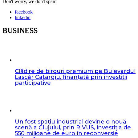
Don't worry, we don't spam
facebook
linkedin
BUSINESS
Clădire de birouri premium pe Bulevardul
Lascăr Catargiu, finanțată prin investiții
participative
Un fost spațiu industrial devine o nouă
scenă a Clujului, prin RIVUS, investiția de
550 milioane de euro în reconversie