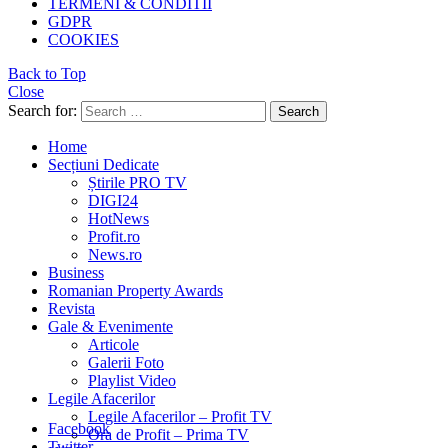
TERMENI & CONDITII
GDPR
COOKIES
Back to Top
Close
Search for:
Search
Home
Secțiuni Dedicate
Știrile PRO TV
DIGI24
HotNews
Profit.ro
News.ro
Business
Romanian Property Awards
Revista
Gale & Evenimente
Articole
Galerii Foto
Playlist Video
Legile Afacerilor
Legile Afacerilor – Profit TV
Facebook
Ora de Profit – Prima TV
Twitter