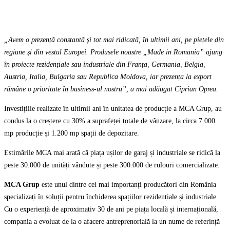
„Avem o prezență constantă și tot mai ridicată, în ultimii ani, pe piețele din
regiune și din vestul Europei. Produsele noastre „Made in Romania” ajung
în proiecte rezidențiale sau industriale din Franța, Germania, Belgia,
Austria, Italia, Bulgaria sau Republica Moldova, iar prezența la export
rămâne o prioritate în business-ul nostru”, a mai adăugat Ciprian Oprea.
Investițiile realizate în ultimii ani în unitatea de producție a MCA Grup, au
condus la o creștere cu 30% a suprafeței totale de vânzare, la circa 7.000
mp producție și 1.200 mp spații de depozitare.
Estimările MCA mai arată că piața ușilor de garaj și industriale se ridică la
peste 30.000 de unități vândute și peste 300.000 de rulouri comercializate.
MCA Grup
este unul dintre cei mai importanți producători din România
specializați în soluții pentru închiderea spațiilor rezidențiale și industriale.
Cu o experiență de aproximativ 30 de ani pe piața locală și internațională,
compania a evoluat de la o afacere antreprenorială la un nume de referință