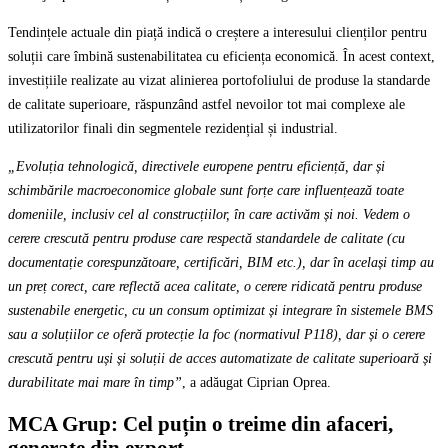
Tendințele actuale din piață indică o creștere a interesului clienților pentru
soluții care îmbină sustenabilitatea cu eficiența economică. În acest context,
investițiile realizate au vizat alinierea portofoliului de produse la standarde
de calitate superioare, răspunzând astfel nevoilor tot mai complexe ale
utilizatorilor finali din segmentele rezidențial și industrial.
„Evoluția tehnologică, directivele europene pentru eficiență, dar și
schimbările macroeconomice globale sunt forțe care influențează toate
domeniile, inclusiv cel al construcțiilor, în care activăm și noi. Vedem o
cerere crescută pentru produse care respectă standardele de calitate (cu
documentație corespunzătoare, certificări, BIM etc.), dar în același timp au
un preț corect, care reflectă acea calitate, o cerere ridicată pentru produse
sustenabile energetic, cu un consum optimizat și integrare în sistemele BMS
sau a soluțiilor ce oferă protecție la foc (normativul P118), dar și o cerere
crescută pentru uși și soluții de acces automatizate de calitate superioară și
durabilitate mai mare în timp”
, a adăugat Ciprian Oprea.
MCA Grup: Cel puțin o treime din afaceri,