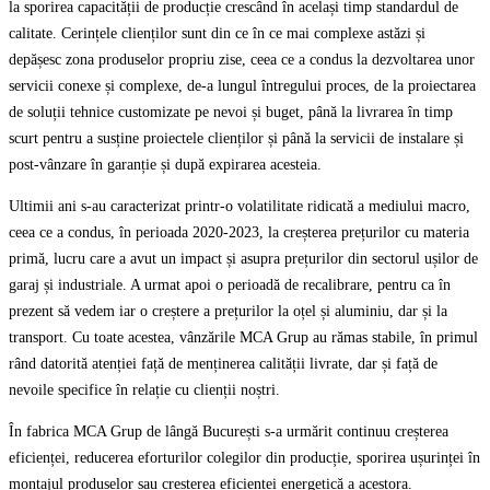
la sporirea capacității de producție crescând în același timp standardul de
calitate. Cerințele clienților sunt din ce în ce mai complexe astăzi și
depășesc zona produselor propriu zise, ceea ce a condus la dezvoltarea unor
servicii conexe și complexe, de-a lungul întregului proces, de la proiectarea
de soluții tehnice customizate pe nevoi și buget, până la livrarea în timp
scurt pentru a susține proiectele clienților și până la servicii de instalare și
post-vânzare în garanție și după expirarea acesteia.
Ultimii ani s-au caracterizat printr-o volatilitate ridicată a mediului macro,
ceea ce a condus, în perioada 2020-2023, la creșterea prețurilor cu materia
primă, lucru care a avut un impact și asupra prețurilor din sectorul ușilor de
garaj și industriale. A urmat apoi o perioadă de recalibrare, pentru ca în
prezent să vedem iar o creștere a prețurilor la oțel și aluminiu, dar și la
transport. Cu toate acestea, vânzările MCA Grup au rămas stabile, în primul
rând datorită atenției față de menținerea calității livrate, dar și față de
nevoile specifice în relație cu clienții noștri.
În fabrica MCA Grup de lângă București s-a urmărit continuu creșterea
eficienței, reducerea eforturilor colegilor din producție, sporirea ușurinței în
montajul produselor sau creșterea eficienței energetică a acestora.