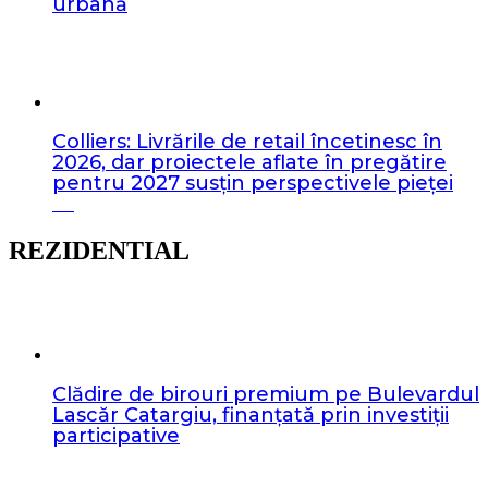
urbană
Colliers: Livrările de retail încetinesc în
2026, dar proiectele aflate în pregătire
pentru 2027 susțin perspectivele pieței
REZIDENTIAL
Clădire de birouri premium pe Bulevardul
Lascăr Catargiu, finanțată prin investiții
participative