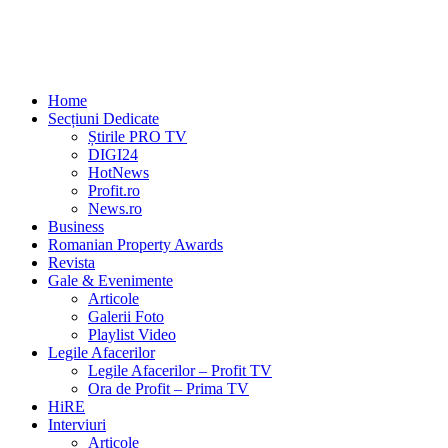
Home
Secțiuni Dedicate
Știrile PRO TV
DIGI24
HotNews
Profit.ro
News.ro
Business
Romanian Property Awards
Revista
Gale & Evenimente
Articole
Galerii Foto
Playlist Video
Legile Afacerilor
Legile Afacerilor – Profit TV
Ora de Profit – Prima TV
HiRE
Interviuri
Articole