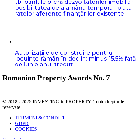
tbi bank le oferă dezvoltatorilor imobiliari
posibilitatea de a amâna temporar plata
ratelor aferente finanțărilor existente
Autorizațiile de construire pentru
locuințe rămân în declin: minus 15,5% față
de iunie anul trecut
Romanian Property Awards No. 7
© 2018 - 2026 INVESTING in PROPERTY. Toate drepturile
rezervate
TERMENI & CONDITII
GDPR
COOKIES