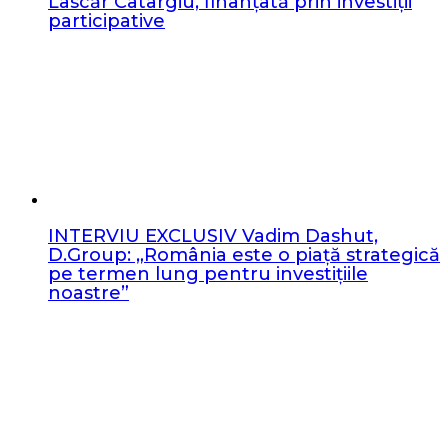
Lascăr Catargiu, finanțată prin investiții
participative
INTERVIU EXCLUSIV Vadim Dashut,
D.Group: „România este o piață strategică
pe termen lung pentru investițiile
noastre”