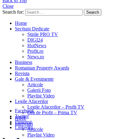
Back to Top
Close
Search for:
Search
Home
Secțiuni Dedicate
Știrile PRO TV
DIGI24
HotNews
Profit.ro
News.ro
Business
Romanian Property Awards
Revista
Gale & Evenimente
Articole
Galerii Foto
Playlist Video
Legile Afacerilor
Legile Afacerilor – Profit TV
Facebook
Ora de Profit – Prima TV
Twitter
HiRE
Pinterest
Interviuri
LinkedIn
Articole
Playlist Video