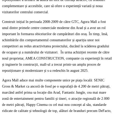
complementare și accesibile, care să ofere o experiență variată și noua
vizitatorilor centrului comercial.
Construit inițial în perioada 2008-2009 de către GTC, Agora Mall a fost
unul dintre primele centre comerciale moderne din Arad și a avut un rol
important în formarea obiceiurilor de cumpărături din oraș. În timp, însă,
schimbările din comportamentul consumatorilor și apariția unor noi
competitori au redus atractivitatea proiectului, ducând la scăderea gradului
de ocupare și a numărului de vizitatori. În urma achiziției recente de către
noul proprietar, AMEA CONSTRUCTION, companie cu experiență în retail
și inginerie în construcții, mall-ul a trecut printr-un amplu proces de
repoziționare și modernizare și s-a redeschis în august 2025.
Agora Mall aduce mai multe componente unice pe piața locală: SENIC
Gross & Market ca ancoră de food pe o suprafață de 4.200 de metri pătrați,
marcând astfel prima sa locație din Arad, Fantastic Jungle, cea mai mare
zonă de entertainment pentru familii și tineri, o atracție regională de 2.000
de metri pătrați, Happy Cinema cu cel mai nou concept al său, standarde
ridicate de calitate și tehnologii de top, alături de branduri precum DeFacto,