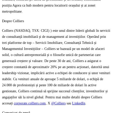
poziția Agora ca hub modern pentru locuitorii orașului și ai zonei
metropolitane.
Despre Colliers
Colliers (NASDAQ, TSX: CIGI) ) este unul dintre liderii globali în servicii
de consultanță imobiliară și de management al investițiilor. Operând prin
trei platforme de top – Servicii Imobiliare, Consultanță Tehnică și
Managementul Investițiilor – Colliers se bazează pe un model de afaceri
solid, o cultură antreprenorială și o filosofie unică de parteneriat care
generează creștere și valoare. De peste 30 de ani, Colliers a asigurat o
creștere constantă de aproximativ 20% pe an pentru acționari, datorită unui
leadership vizionar, implicării active a echipei de conducere și unor venituri
stabile. Cu venituri anuale de aproape 5 miliarde de dolari, o echipă de
24.000 de profesioniști și peste 100 de miliarde de dolari în active
gestionate, Colliers continuă să sprijine succesul clienților, investitorilor și
angajaților săi la nivel global. Pentru mai multe detalii despre Colliers
accesați
corporate.colliers.com
, X
@Colliers
sau
LinkedIn
.
Comunicat de presǎ