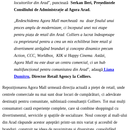
locuitorilor din Arad
”, punctează
Serkan Ileri, Președintele
Consiliului de Administrație al Agora Arad.
„
Redeschiderea Agora Mall marchează nu doar finalul unui
proces amplu de modernizare, ci începutul unei noi etape
pentru piața de retail din Arad. Colliers a lucrat îndeaproape
cu proprietarul pentru a crea un mix echilibrat între retail și
divertisment atrăgând branduri și concepte dinamice precum
Action, CCC, Worldbox, KIK si Happy Cinema. Astăzi,
Agora Mall nu este doar un centru comercial, ci un hub
multifuncțional pentru comunitatea din Arad
”, adaugă
Liana
Dumitru
, Director Retail Agency la Colliers.
Repoziționarea Agora Mall urmează direcția actuală a pieței de retail, unde
centrele comerciale nu mai sunt doar locuri de cumpărături, ci adevărate
destinații pentru comunitate, subliniază consultanții Colliers. Tot mai mulți
consumatori caută experiențe complete, care să combine shoppingul cu
divertismentul, serviciile și spațiile de socializare. Noul concept al mall-ului
din Arad răspunde acestor așteptări printr-un mix variat și accesibil de
branduri, construit pe ideea de proximitate și diversitate, consolidând