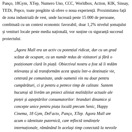
Panço, 18Gym, XTep, Numero Uno, CCC, Worldbox, Action, KIK, Sinsay,
TEDi, Pepco, toate pregătite să ofere o noua experiență. Proximitatea față
de zona industrială de vest, unde lucrează peste 15.000 de persoane,
combinată cu un context economic favorabil, doar 1,2% nivelul șomajului
și venituri locale peste media națională, vor susține cu siguranță succesul
proiectului.
„
Agora Mall era un activ cu potențial ridicat, dar cu un grad
scăzut de ocupare, cu un număr redus de vizitatori și fără o
poziționare clară în piață. Obiectivul nostru a fost să îi redăm
relevanța și să transformăm acest spațiu într-o destinație vie,
centrată pe comunitate, unde oamenii vin nu doar pentru
cumpărături, ci și pentru a petrece timp de calitate. Suntem
bucuroși să livrăm un proiect aliniat realităților actuale ale
pieței și așteptărilor consumatorilor: branduri dinamice și
concepte unice pentru piața locală precum Senic, Happy
Cinema, 18 Gym, DeFacto, Panço, XTep. Agora Mall are
acum o identitate puternică, care reflectă tendințele
internaționale, rămânând în același timp conectată la nevoile