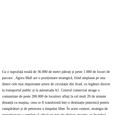
Cu o suprafață totală de 36.000 de metri pătrați și peste 1.000 de locuri de
parcare , Agora Mall are o poziționare strategică, fiind amplasat pe una
dintre cele mai importante artere de circulație din Arad, cu legături directe
la transportul public și la autostrada A1. Centrul comercial atrage o
comunitate de peste 200.000 de locuitori aflați la cel mult 20 de minute
distanță cu mașina, ceea ce îl transformă într-o destinație puternică pentru
cumpărături și de petrecere a timpului liber. În acest context, strategia de
repoziționare a urmărit să aducă un mix de chiriași atractiv, cu branduri