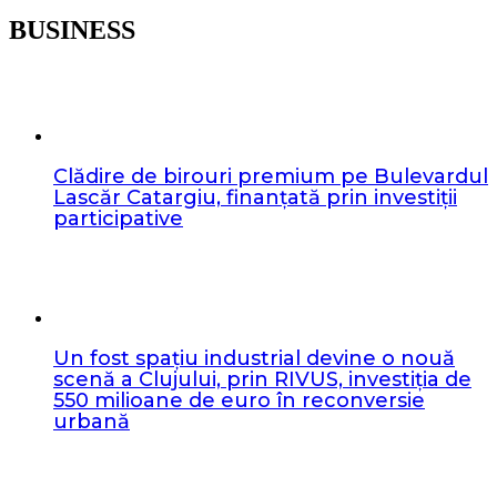
BUSINESS
Clădire de birouri premium pe Bulevardul
Lascăr Catargiu, finanțată prin investiții
participative
Un fost spațiu industrial devine o nouă
scenă a Clujului, prin RIVUS, investiția de
550 milioane de euro în reconversie
urbană