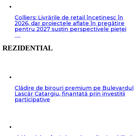
Colliers: Livrările de retail încetinesc în
2026, dar proiectele aflate în pregătire
pentru 2027 susțin perspectivele pieței
REZIDENTIAL
Clădire de birouri premium pe Bulevardul
Lascăr Catargiu, finanțată prin investiții
participative