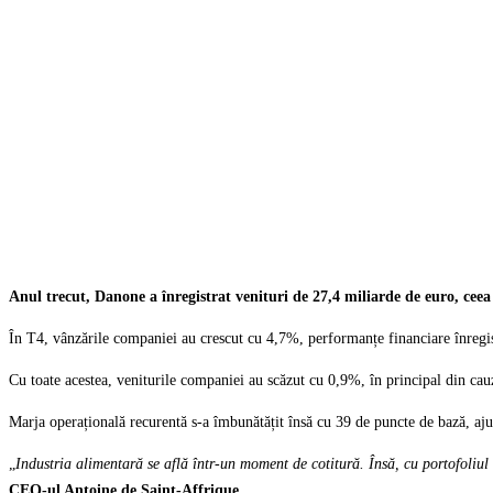
Anul trecut, Danone a înregistrat venituri de 27,4 miliarde de euro, ceea
În T4, vânzările companiei au crescut cu 4,7%, performanțe financiare înregis
Cu toate acestea, veniturile companiei au scăzut cu 0,9%, în principal din cau
Marja operațională recurentă s-a îmbunătățit însă cu 39 de puncte de bază, aj
„
Industria alimentară se află într-un moment de cotitură. Însă, cu portofoliul 
CEO-ul Antoine de Saint-Affrique.