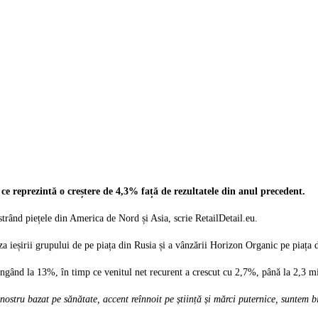
 ce reprezintă o creștere de 4,3% față de rezultatele din anul precedent.
trând piețele din America de Nord și Asia, scrie RetailDetail.eu.
za ieșirii grupului de pe piața din Rusia și a vânzării Horizon Organic pe piaț
ungând la 13%, în timp ce venitul net recurent a crescut cu 2,7%, până la 2,3 mi
nostru bazat pe sănătate, accent reînnoit pe știință și mărci puternice, suntem b