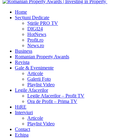
Home
Secțiuni Dedicate
Știrile PRO TV
DIGI24
HotNews
Profit.ro
News.ro
Business
Romanian Property Awards
Revista
Gale & Evenimente
Articole
Galerii Foto
Playlist Video
Legile Afacerilor
Legile Afacerilor – Profit TV
Ora de Profit – Prima TV
HiRE
Interviuri
Articole
Playlist Video
Contact
Echipa