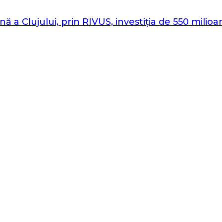
nă a Clujului, prin RIVUS, investiția de 550 mili