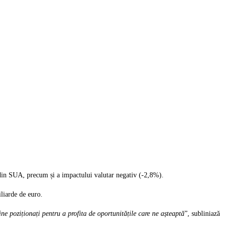
a din SUA, precum și a impactului valutar negativ (-2,8%).
liarde de euro.
ine poziționați pentru a profita de oportunitățile care ne așteaptă
”, subliniază