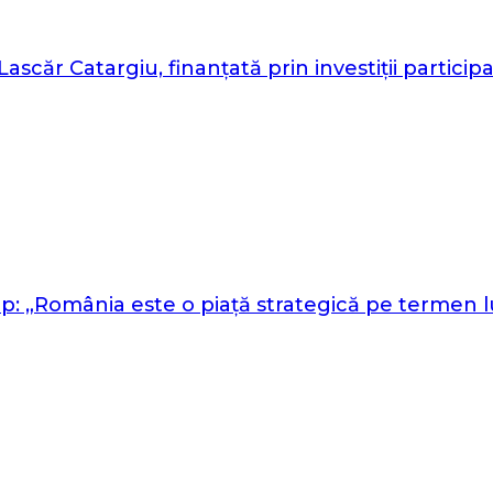
scăr Catargiu, finanțată prin investiții participa
„România este o piață strategică pe termen lun