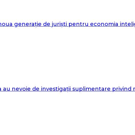
a generație de juriști pentru economia intelige
 au nevoie de investigații suplimentare privind r