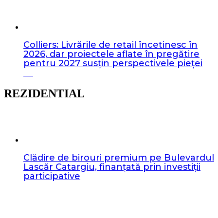
Colliers: Livrările de retail încetinesc în
2026, dar proiectele aflate în pregătire
pentru 2027 susțin perspectivele pieței
REZIDENTIAL
Clădire de birouri premium pe Bulevardul
Lascăr Catargiu, finanțată prin investiții
participative