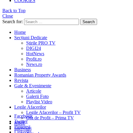
COOKIES
Back to Top
Close
Search for:
Search
Home
Secțiuni Dedicate
Știrile PRO TV
DIGI24
HotNews
Profit.ro
News.ro
Business
Romanian Property Awards
Revista
Gale & Evenimente
Articole
Galerii Foto
Playlist Video
Legile Afacerilor
Legile Afacerilor – Profit TV
Facebook
Ora de Profit – Prima TV
Twitter
HiRE
Pinterest
Interviuri
LinkedIn