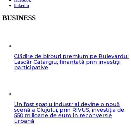
facebook
linkedin
BUSINESS
Clădire de birouri premium pe Bulevardul
Lascăr Catargiu, finanțată prin investiții
participative
Un fost spațiu industrial devine o nouă
scenă a Clujului, prin RIVUS, investiția de
550 milioane de euro în reconversie
urbană