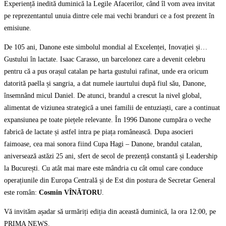
Experiență inedită duminică la Legile Afacerilor, când îl vom avea invitat
pe reprezentantul unuia dintre cele mai vechi branduri ce a fost prezent în
emisiune.
De 105 ani, Danone este simbolul mondial al Excelenței, Inovației și…
Gustului în lactate. Isaac Carasso, un barcelonez care a devenit celebru
pentru că a pus orașul catalan pe harta gustului rafinat, unde era oricum
datorită paella și sangria, a dat numele iaurtului după fiul său, Danone,
însemnând micul Daniel. De atunci, brandul a crescut la nivel global,
alimentat de viziunea strategică a unei familii de entuziaști, care a continuat
expansiunea pe toate piețele relevante. În 1996 Danone cumpăra o veche
fabrică de lactate și astfel intra pe piața românească. Dupa asocieri
faimoase, cea mai sonora fiind Cupa Hagi – Danone, brandul catalan,
aniversează astăzi 25 ani, sfert de secol de prezență constantă și Leadership
la București. Cu atât mai mare este mândria cu cât omul care conduce
operațiunile din Europa Centrală și de Est din postura de Secretar General
este român:
Cosmin VÎNĂTORU
.
Vă invităm așadar să urmăriți ediția din această duminică, la ora 12:00, pe
PRIMA NEWS.