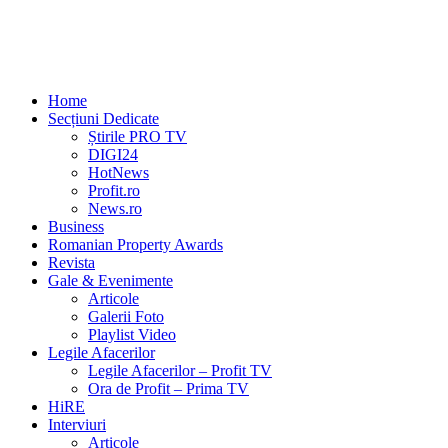
Home
Secțiuni Dedicate
Știrile PRO TV
DIGI24
HotNews
Profit.ro
News.ro
Business
Romanian Property Awards
Revista
Gale & Evenimente
Articole
Galerii Foto
Playlist Video
Legile Afacerilor
Legile Afacerilor – Profit TV
Ora de Profit – Prima TV
HiRE
Interviuri
Articole