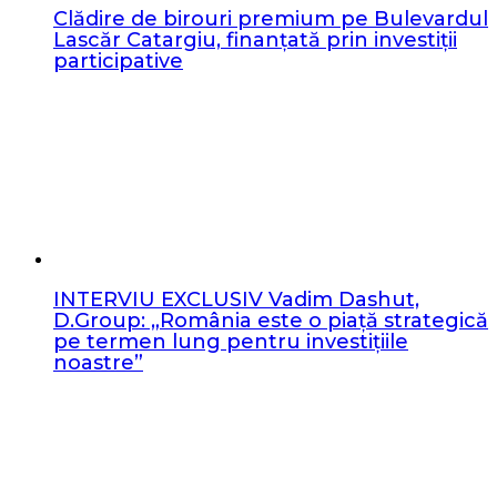
Clădire de birouri premium pe Bulevardul
Lascăr Catargiu, finanțată prin investiții
participative
INTERVIU EXCLUSIV Vadim Dashut,
D.Group: „România este o piață strategică
pe termen lung pentru investițiile
noastre”