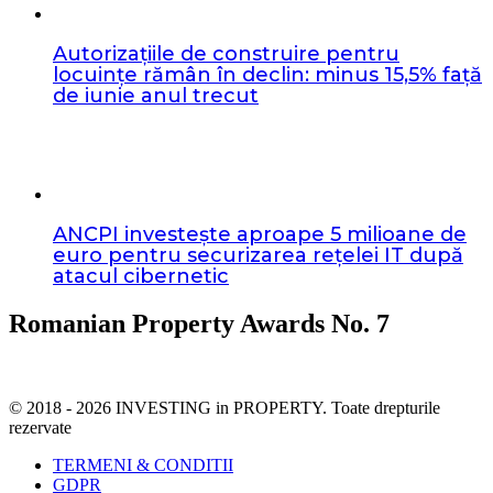
Autorizațiile de construire pentru
locuințe rămân în declin: minus 15,5% față
de iunie anul trecut
ANCPI investește aproape 5 milioane de
euro pentru securizarea rețelei IT după
atacul cibernetic
Romanian Property Awards No. 7
© 2018 - 2026 INVESTING in PROPERTY. Toate drepturile
rezervate
TERMENI & CONDITII
GDPR