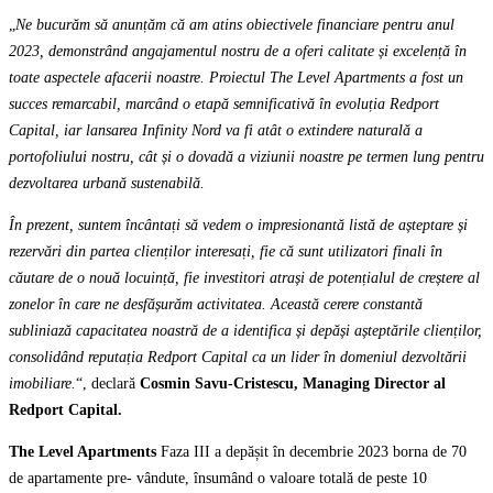
„
Ne bucurăm să anunțăm că am atins obiectivele financiare pentru anul
2023, demonstrând angajamentul nostru de a oferi calitate și excelență în
toate aspectele afacerii noastre. Proiectul The Level Apartments a fost un
succes remarcabil, marcând o etapă semnificativă în evoluția Redport
Capital, iar lansarea Infinity Nord va fi atât o extindere naturală a
portofoliului nostru, cât și o dovadă a viziunii noastre pe termen lung pentru
dezvoltarea urbană sustenabilă.
În prezent, suntem încântați să vedem o impresionantă listă de așteptare și
rezervări din partea clienților interesați, fie că sunt utilizatori finali în
căutare de o nouă locuință, fie investitori atrași de potențialul de creștere al
zonelor în care ne desfășurăm activitatea. Această cerere constantă
subliniază capacitatea noastră de a identifica și depăși așteptările clienților,
consolidând reputația Redport Capital ca un lider în domeniul dezvoltării
imobiliare.
“, declară
Cosmin Savu-Cristescu, Managing Director al
Redport Capital.
The Level Apartments
Faza III a depășit în decembrie 2023 borna de 70
de apartamente pre- vândute, însumând o valoare totală de peste 10