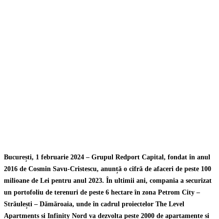
București, 1 februarie 2024 – Grupul Redport Capital, fondat în anul
2016 de Cosmin Savu-Cristescu, anunță o cifră de afaceri de peste 100
milioane de Lei pentru anul 2023. În ultimii ani, compania a securizat
un portofoliu de terenuri de peste 6 hectare în zona Petrom City –
Străulești – Dămăroaia, unde în cadrul proiectelor The Level
Apartments și Infinity Nord va dezvolta peste 2000 de apartamente și