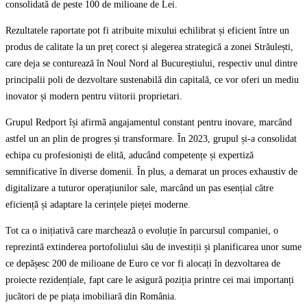
consolidată de peste 100 de milioane de Lei.
Rezultatele raportate pot fi atribuite mixului echilibrat și eficient între un
produs de calitate la un preț corect și alegerea strategică a zonei Străulești,
care deja se conturează în Noul Nord al Bucureștiului, respectiv unul dintre
principalii poli de dezvoltare sustenabilă din capitală, ce vor oferi un mediu
inovator și modern pentru viitorii proprietari.
Grupul Redport își afirmă angajamentul constant pentru inovare, marcând
astfel un an plin de progres și transformare. În 2023, grupul și-a consolidat
echipa cu profesioniști de elită, aducând competențe și expertiză
semnificative în diverse domenii. În plus, a demarat un proces exhaustiv de
digitalizare a tuturor operațiunilor sale, marcând un pas esențial către
eficiență și adaptare la cerințele pieței moderne.
Tot ca o inițiativă care marchează o evoluție în parcursul companiei, o
reprezintă extinderea portofoliului său de investiții și planificarea unor sume
ce depășesc 200 de milioane de Euro ce vor fi alocați în dezvoltarea de
proiecte rezidențiale, fapt care le asigură poziția printre cei mai importanți
jucători de pe piața imobiliară din România.