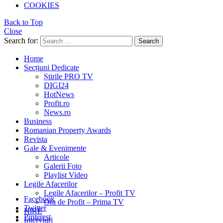
COOKIES
Back to Top
Close
Search for:
Search
Home
Secțiuni Dedicate
Știrile PRO TV
DIGI24
HotNews
Profit.ro
News.ro
Business
Romanian Property Awards
Revista
Gale & Evenimente
Articole
Galerii Foto
Playlist Video
Legile Afacerilor
Legile Afacerilor – Profit TV
Facebook
Ora de Profit – Prima TV
Twitter
HiRE
Pinterest
Interviuri