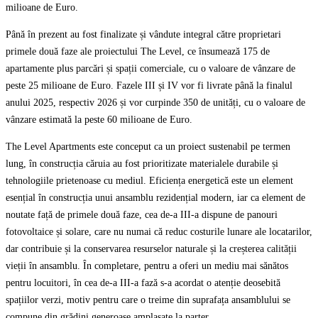
milioane de Euro.
Până în prezent au fost finalizate și vândute integral către proprietari
primele două faze ale proiectului The Level, ce însumează 175 de
apartamente plus parcări și spații comerciale, cu o valoare de vânzare de
peste 25 milioane de Euro. Fazele III și IV vor fi livrate până la finalul
anului 2025, respectiv 2026 și vor curpinde 350 de unități, cu o valoare de
vânzare estimată la peste 60 milioane de Euro.
The Level Apartments este conceput ca un proiect sustenabil pe termen
lung, în construcția căruia au fost prioritizate materialele durabile și
tehnologiile prietenoase cu mediul. Eficiența energetică este un element
esențial în construcția unui ansamblu rezidențial modern, iar ca element de
noutate față de primele două faze, cea de-a III-a dispune de panouri
fotovoltaice și solare, care nu numai că reduc costurile lunare ale locatarilor,
dar contribuie și la conservarea resurselor naturale și la creșterea calității
vieții în ansamblu. În completare, pentru a oferi un mediu mai sănătos
pentru locuitori, în cea de-a III-a fază s-a acordat o atenție deosebită
spațiilor verzi, motiv pentru care o treime din suprafața ansamblului se
compune din grădini generoase amplasate la parter.