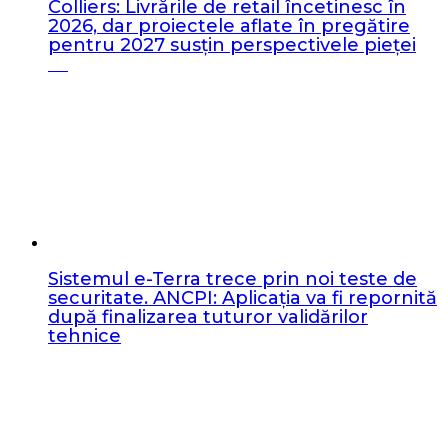
Colliers: Livrările de retail încetinesc în
2026, dar proiectele aflate în pregătire
pentru 2027 susțin perspectivele pieței
Sistemul e-Terra trece prin noi teste de
securitate. ANCPI: Aplicația va fi repornită
după finalizarea tuturor validărilor
tehnice