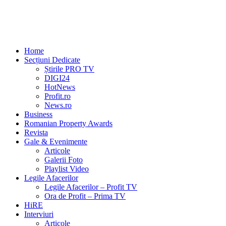
Home
Secțiuni Dedicate
Știrile PRO TV
DIGI24
HotNews
Profit.ro
News.ro
Business
Romanian Property Awards
Revista
Gale & Evenimente
Articole
Galerii Foto
Playlist Video
Legile Afacerilor
Legile Afacerilor – Profit TV
Ora de Profit – Prima TV
HiRE
Interviuri
Articole