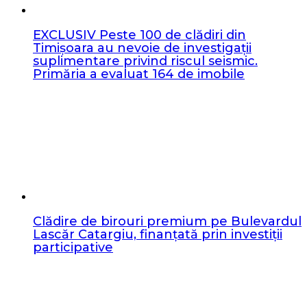
EXCLUSIV Peste 100 de clădiri din
Timișoara au nevoie de investigații
suplimentare privind riscul seismic.
Primăria a evaluat 164 de imobile
Clădire de birouri premium pe Bulevardul
Lascăr Catargiu, finanțată prin investiții
participative