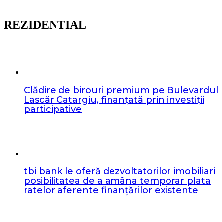
REZIDENTIAL
Clădire de birouri premium pe Bulevardul
Lascăr Catargiu, finanțată prin investiții
participative
tbi bank le oferă dezvoltatorilor imobiliari
posibilitatea de a amâna temporar plata
ratelor aferente finanțărilor existente