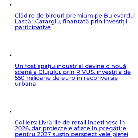
Clădire de birouri premium pe Bulevardul
Lascăr Catargiu, finanțată prin investiții
participative
Un fost spațiu industrial devine o nouă
scenă a Clujului, prin RIVUS, investiția de
550 milioane de euro în reconversie
urbană
Colliers: Livrările de retail încetinesc în
2026, dar proiectele aflate în pregătire
pentru 2027 susțin perspectivele pieței