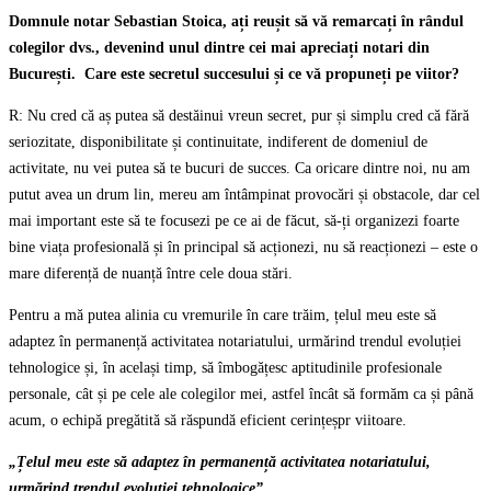
Domnule notar Sebastian Stoica, ați reușit să vă remarcați în rândul
colegilor dvs., devenind unul dintre cei mai apreciați notari din
București. Care este secretul succesului și ce vă propuneți pe viitor?
R: Nu cred că aș putea să destăinui vreun secret, pur și simplu cred că fără
seriozitate, disponibilitate și continuitate, indiferent de domeniul de
activitate, nu vei putea să te bucuri de succes. Ca oricare dintre noi, nu am
putut avea un drum lin, mereu am întâmpinat provocări și obstacole, dar cel
mai important este să te focusezi pe ce ai de făcut, să-ți organizezi foarte
bine viața profesională și în principal să acționezi, nu să reacționezi – este o
mare diferență de nuanță între cele doua stări.
Pentru a mă putea alinia cu vremurile în care trăim, țelul meu este să
adaptez în permanență activitatea notariatului, urmărind trendul evoluției
tehnologice și, în același timp, să îmbogățesc aptitudinile profesionale
personale, cât și pe cele ale colegilor mei, astfel încât să formăm ca și până
acum, o echipă pregătită să răspundă eficient cerințeșpr viitoare.
„Țelul meu este să adaptez în permanență activitatea notariatului,
urmărind trendul evoluției tehnologice”