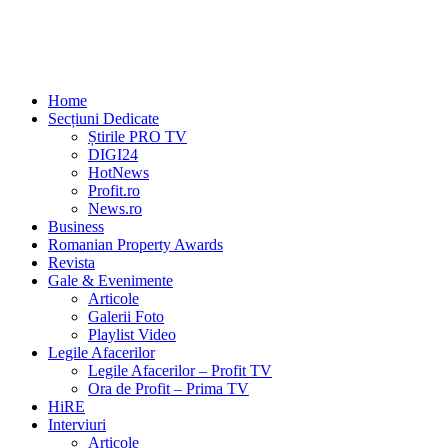
Home
Secțiuni Dedicate
Știrile PRO TV
DIGI24
HotNews
Profit.ro
News.ro
Business
Romanian Property Awards
Revista
Gale & Evenimente
Articole
Galerii Foto
Playlist Video
Legile Afacerilor
Legile Afacerilor – Profit TV
Ora de Profit – Prima TV
HiRE
Interviuri
Articole