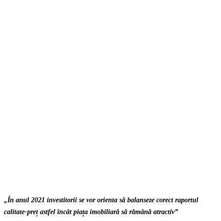
„
În anul 2021 investitorii se vor orienta să balanseze corect raportul
calitate-preț astfel încât piața imobiliară să rămână atractiv
”