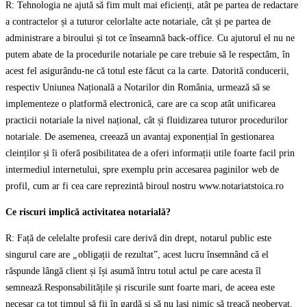
R: Tehnologia ne ajută să fim mult mai eficienți, atât pe partea de redactare
a contractelor și a tuturor celorlalte acte notariale, cât și pe partea de
administrare a biroului și tot ce înseamnă back-office. Cu ajutorul el nu ne
putem abate de la procedurile notariale pe care trebuie să le respectăm, în
acest fel asigurându-ne că totul este făcut ca la carte. Datorită conducerii,
respectiv Uniunea Națională a Notarilor din România, urmează să se
implementeze o platformă electronică, care are ca scop atât unificarea
practicii notariale la nivel național, cât și fluidizarea tuturor procedurilor
notariale. De asemenea, creează un avantaj exponențial în gestionarea
cleinților și îi oferă posibilitatea de a oferi informații utile foarte facil prin
intermediul internetului, spre exemplu prin accesarea paginilor web de
profil, cum ar fi cea care reprezintă biroul nostru www.notariatstoica.ro
Ce riscuri implică activitatea notarială?
R: Față de celelalte profesii care derivă din drept, notarul public este
singurul care are
„
obligații de rezultat”, acest lucru însemnând că el
răspunde lângă client și își asumă întru totul actul pe care acesta îl
semnează.Responsabilitățile și riscurile sunt foarte mari, de aceea este
necesar ca tot timpul să fii în gardă și să nu lași nimic să treacă neobervat.