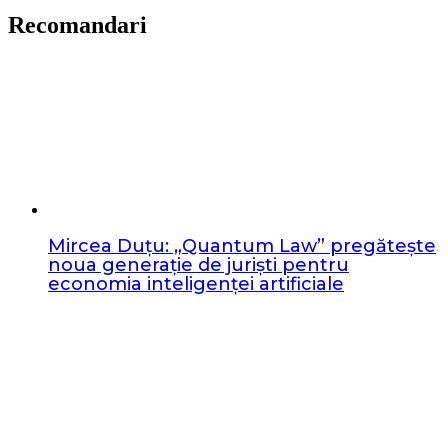
Recomandari
Mircea Duțu: „Quantum Law” pregătește
noua generație de juriști pentru
economia inteligenței artificiale