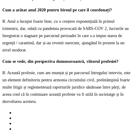
Cum a arătat anul 2020 pentru biroul pe care îl coordonați?
R: Anul a început foarte bine, cu o creștere exponențială în primul
trimestru, dar, odată cu pandemia provocată de SARS-COV 2, lucrurile au
înregistrat o stagnare pe parcursul perioadei în care s-a impus starea de
urgență / carantină, dar și-au revenit oarecum, ajungând în prezent la un
nivel moderat.
Cum se vede, din perspectiva dumneavoastră, viitorul profesiei?
R: Această profesie, cum am enunțat și pe parcursul întregului interviu, este
un element definitoriu pentru armonia circuitului civil, preîntâmpină foarte
multe litigii și reglementează raporturile juridice sănătoase între părți, de
aceea cred că în continuare această profesie va fi utilă în societatge și în
dezvoltarea acesteia.