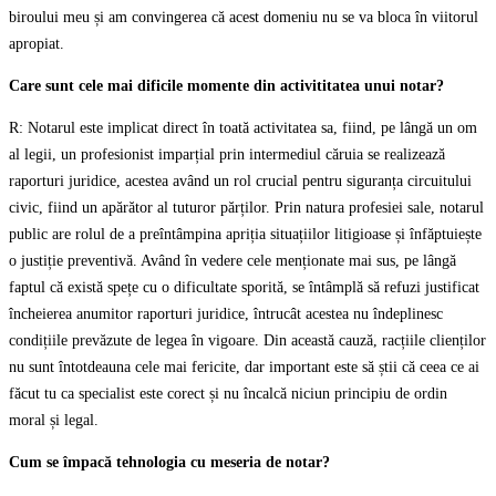
biroului meu și am convingerea că acest domeniu nu se va bloca în viitorul
apropiat.
Care sunt cele mai dificile momente din activititatea unui notar?
R: Notarul este implicat direct în toată activitatea sa, fiind, pe lângă un om
al legii, un profesionist imparțial prin intermediul căruia se realizează
raporturi juridice, acestea având un rol crucial pentru siguranța circuitului
civic, fiind un apărător al tuturor părților. Prin natura profesiei sale, notarul
public are rolul de a preîntâmpina apriția situațiilor litigioase și înfăptuiește
o justiție preventivă. Având în vedere cele menționate mai sus, pe lângă
faptul că există spețe cu o dificultate sporită, se întâmplă să refuzi justificat
încheierea anumitor raporturi juridice, întrucât acestea nu îndeplinesc
condițiile prevăzute de legea în vigoare. Din această cauză, racțiile clienților
nu sunt întotdeauna cele mai fericite, dar important este să știi că ceea ce ai
făcut tu ca specialist este corect și nu încalcă niciun principiu de ordin
moral și legal.
Cum se împacă tehnologia cu meseria de notar?