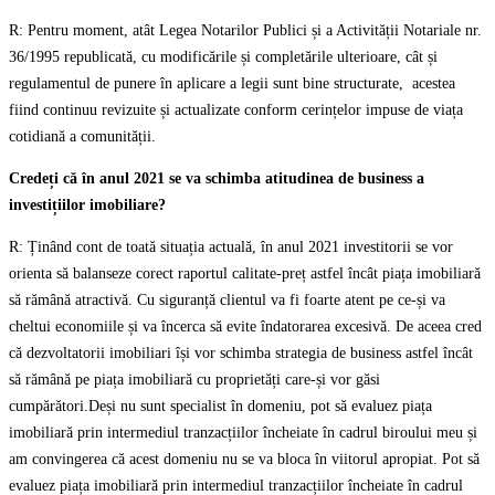
R: Pentru moment, atât Legea Notarilor Publici și a Activității Notariale nr.
36/1995 republicată, cu modificările și completările ulterioare, cât și
regulamentul de punere în aplicare a legii sunt bine structurate, acestea
fiind continuu revizuite și actualizate conform cerințelor impuse de viața
cotidiană a comunității.
Credeți că în anul 2021 se va schimba atitudinea de business a
investițiilor imobiliare?
R: Ținând cont de toată situația actuală, în anul 2021 investitorii se vor
orienta să balanseze corect raportul calitate-preț astfel încât piața imobiliară
să rămână atractivă. Cu siguranță clientul va fi foarte atent pe ce-și va
cheltui economiile și va încerca să evite îndatorarea excesivă. De aceea cred
că dezvoltatorii imobiliari își vor schimba strategia de business astfel încât
să rămână pe piața imobiliară cu proprietăți care-și vor găsi
cumpărători.Deși nu sunt specialist în domeniu, pot să evaluez piața
imobiliară prin intermediul tranzacțiilor încheiate în cadrul biroului meu și
am convingerea că acest domeniu nu se va bloca în viitorul apropiat. Pot să
evaluez piața imobiliară prin intermediul tranzacțiilor încheiate în cadrul