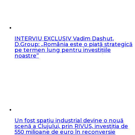
INTERVIU EXCLUSIV Vadim Dashut,
D.Group: „România este o piață strategică
pe termen lung pentru investițiile
noastre”
Un fost spațiu industrial devine o nouă
scenă a Clujului, prin RIVUS, investiția de
550 milioane de euro în reconversie