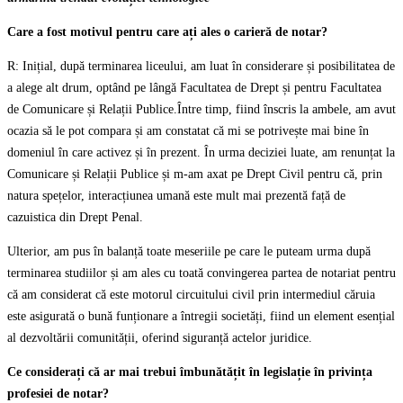
Care a fost motivul pentru care ați ales o carieră de notar?
R: Inițial, după terminarea liceului, am luat în considerare și posibilitatea de
a alege alt drum, optând pe lângă Facultatea de Drept și pentru Facultatea
de Comunicare și Relații Publice.Între timp, fiind înscris la ambele, am avut
ocazia să le pot compara și am constatat că mi se potrivește mai bine în
domeniul în care activez și în prezent. În urma deciziei luate, am renunțat la
Comunicare și Relații Publice și m-am axat pe Drept Civil pentru că, prin
natura spețelor, interacțiunea umană este mult mai prezentă față de
cazuistica din Drept Penal.
Ulterior, am pus în balanță toate meseriile pe care le puteam urma după
terminarea studiilor și am ales cu toată convingerea partea de notariat pentru
că am considerat că este motorul circuitului civil prin intermediul căruia
este asigurată o bună funționare a întregii societăți, fiind un element esențial
al dezvoltării comunității, oferind siguranță actelor juridice.
Ce considerați că ar mai trebui îmbunătățit în legislație în privința
profesiei de notar?