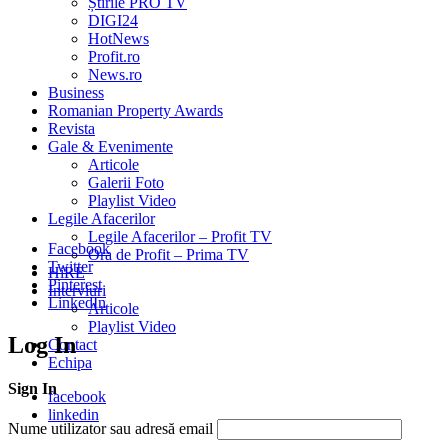
Știrile PRO TV
DIGI24
HotNews
Profit.ro
News.ro
Business
Romanian Property Awards
Revista
Gale & Evenimente
Articole
Galerii Foto
Playlist Video
Legile Afacerilor
Legile Afacerilor – Profit TV
Facebook
Ora de Profit – Prima TV
Twitter
HiRE
Pinterest
Interviuri
LinkedIn
Articole
Playlist Video
Log In
Contact
Echipa
Sign In
facebook
linkedin
Nume utilizator sau adresă email